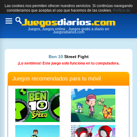
Las cookies nos permiten ofrecer nuestros servicios. Si continúas navegando
consideramos que aceptas el uso que hacemos de las cookies.
Política de
cookies.
Toggle
Juegos, Juegos online , Juegos gratis a diario en
navigation
Juegosdiarios.com
Ben 10
Street Fight
¡Lo sentimos! Este juego solo funciona en tu computadora.
Juegos recomendados para tu móvil