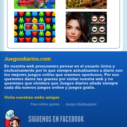
Juegosdiarios.com
En nuestra web procuramos pensar en el usuario única y
esclusivamente por lo que siempre actualizamos a diario con
los mejores juegos online que creemos oportunos. Por eso
queremos daros las gracias por visitar nuestra web y no
queremos que olvideos que Juegos diarios añade siempre
cada día nuevos juegos online y juegos gratis.
Visita nuestras webs amigas
Free online games
Juegos Multijugador