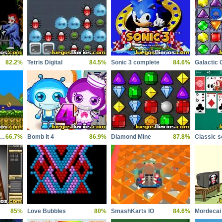
82.2%
Tetris Digital
84.5%
Sonic 3 complete
84.6%
Galactic
c the hedgehogs moto
66.7%
Bomb it 4
86.9%
Diamond Mine
87.8%
Classic so
85%
Love Bubbles
80%
SmashKarts IO
84.6%
Mordeca