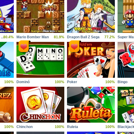
Sonic the Hedgehog Sega
80.4%
Mario Bomber Man
81.9%
Dragon Ball Z Sega
77.2%
Super Ma
100%
Dominó
100%
Poker
100%
Bingo
100%
Chinchon
100%
Ruleta
100%
Blackjac