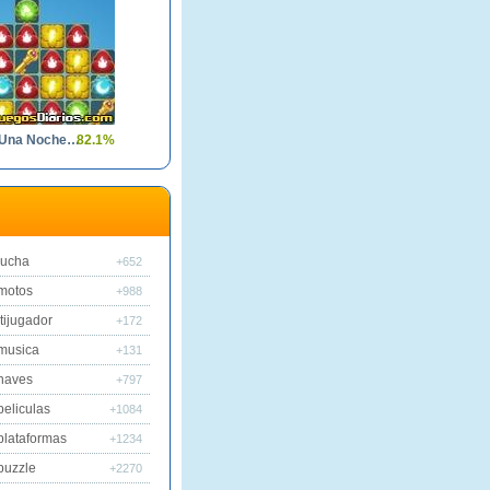
Las Mil y Una Noches 7
82.1%
lucha
+652
motos
+988
tijugador
+172
musica
+131
naves
+797
peliculas
+1084
plataformas
+1234
puzzle
+2270