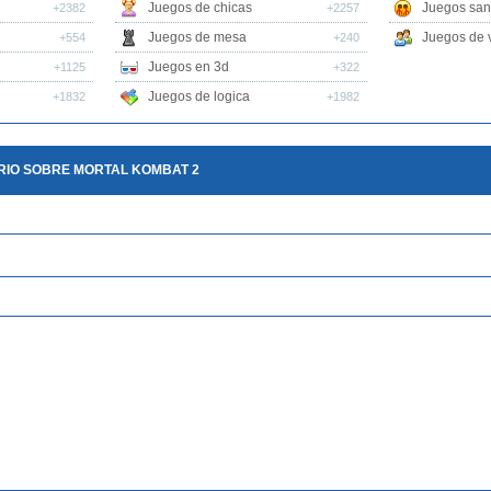
Juegos de chicas
Juegos san
+2382
+2257
Juegos de mesa
Juegos de v
+554
+240
Juegos en 3d
+1125
+322
Juegos de logica
+1832
+1982
RIO SOBRE MORTAL KOMBAT 2