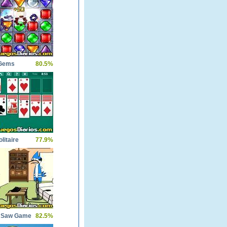
 Gems
80.5%
litaire
77.9%
i Saw Game
82.5%