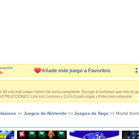
loración
Añade este juego a Favoritos
%
s 90 con este juego clásico de lucha sangriento. Escoge el luchador que más te gus
INSTRUCCIONES: Usa los Cursores y Z,X,A,S para jugar y Enter para empezar.
clasicos
>>
Juegos de Nintendo
>>
Juegos de Sega
>> Mortal Kom