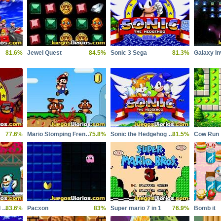
81.6%
Jewel Quest
84.5%
Sonic 3 Sega
81.3%
Galaxy I
77.6%
Mario Stomping Frenzy
75.8%
Sonic the Hedgehog 2 Sega
81.5%
Cow Run
Snow Bros Nick and Tom Sega
83.6%
Pacxon
83%
Super mario 7 in 1
76.9%
Bomb it