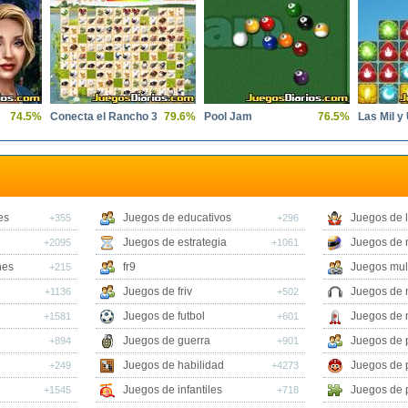
74.5%
Conecta el Rancho 3
79.6%
Pool Jam
76.5%
es
Juegos de educativos
Juegos de 
+355
+296
Juegos de estrategia
Juegos de 
+2095
+1061
nes
fr9
Juegos mul
+215
Juegos de friv
Juegos de 
+1136
+502
Juegos de futbol
Juegos de 
+1581
+601
Juegos de guerra
Juegos de 
+894
+901
Juegos de habilidad
Juegos de 
+249
+4273
Juegos de infantiles
Juegos de 
+1545
+718