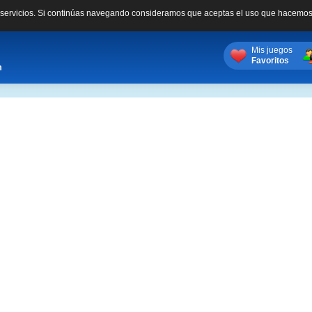
s servicios. Si continúas navegando consideramos que aceptas el uso que hacemos
Mis juegos
Favoritos
m