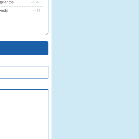
grientos
+1648
estir
+456