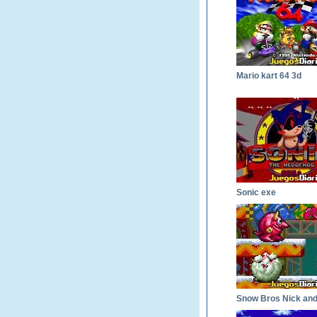
Mario kart 64 3d
Sonic exe