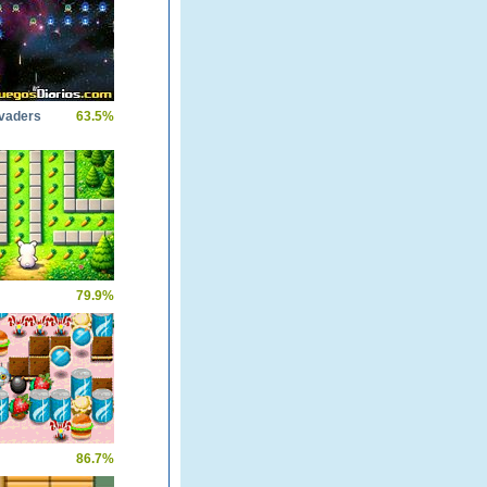
nvaders
63.5%
79.9%
86.7%