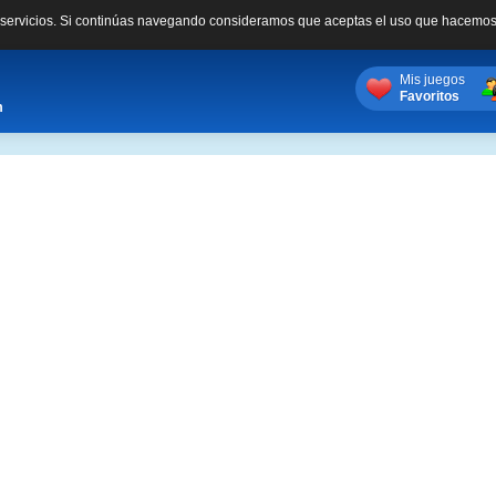
s servicios. Si continúas navegando consideramos que aceptas el uso que hacemos
Mis juegos
Favoritos
m