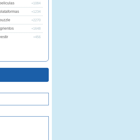
peliculas
+1084
plataformas
+1234
puzzle
+2270
grientos
+1648
estir
+456