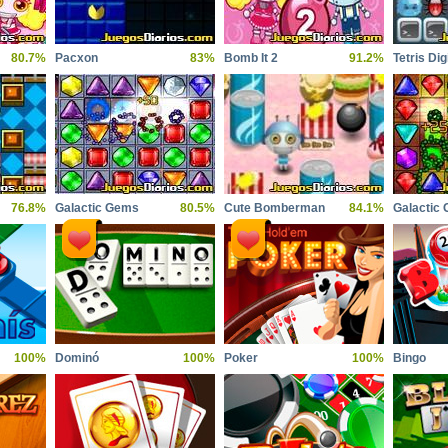
80.7%
Pacxon
83%
Bomb It 2
91.2%
Tetris Dig
76.8%
Galactic Gems
80.5%
Cute Bomberman
84.1%
100%
Dominó
100%
Poker
100%
Bingo