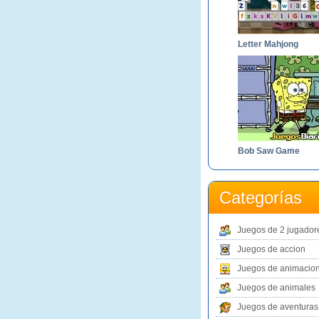
Letter Mahjong
Bob Saw Game
Categorías
Juegos de 2 jugador
Juegos de accion
Juegos de animacio
Juegos de animales
Juegos de aventuras