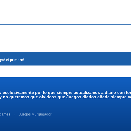
¡sé el primero!
y esclusivamente por lo que siempre actualizamos a diario con l
 y no queremos que olvideos que Juegos diarios añade siempre ca
 games
Juegos Multijugador