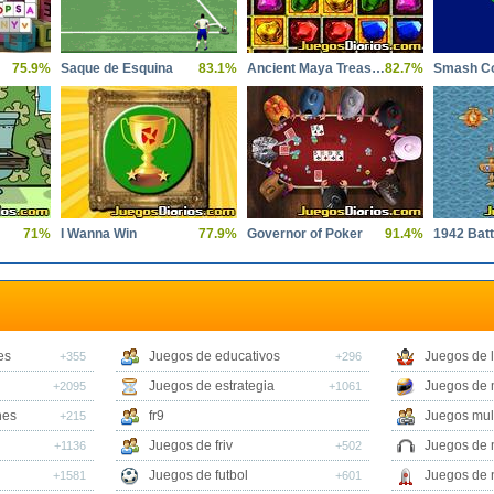
75.9%
Saque de Esquina
83.1%
Ancient Maya Treasures
82.7%
Smash Co
71%
I Wanna Win
77.9%
Governor of Poker
91.4%
es
Juegos de educativos
Juegos de 
+355
+296
Juegos de estrategia
Juegos de 
+2095
+1061
nes
fr9
Juegos mul
+215
Juegos de friv
Juegos de 
+1136
+502
Juegos de futbol
Juegos de 
+1581
+601