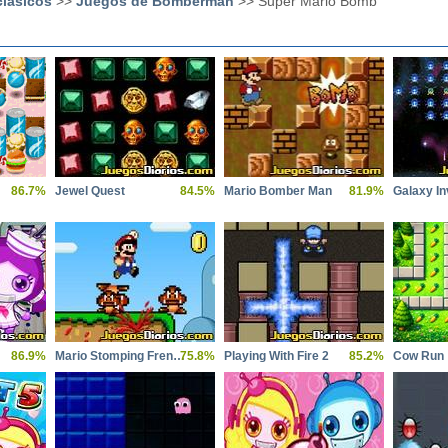
clasicos
>>
Juegos de Bomberman
>> Super Mario Bomb
86.7%
Jewel Quest
84.5%
Mario Bomber Man
81.9%
Galaxy I
86.9%
Mario Stomping Frenzy
75.8%
Playing With Fire 2
85.2%
Cow Run