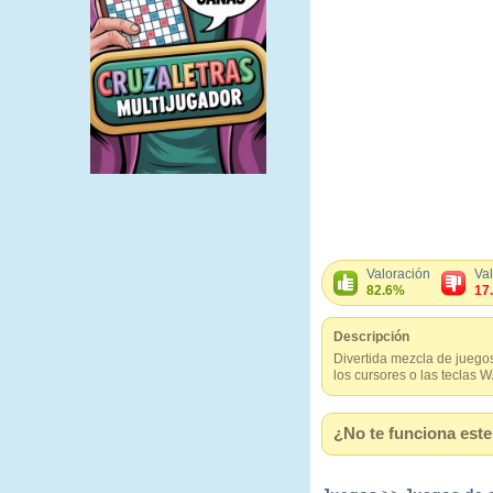
Valoración
Va
82.6%
17
Descripción
Divertida mezcla de juego
los cursores o las teclas
¿No te funciona este 