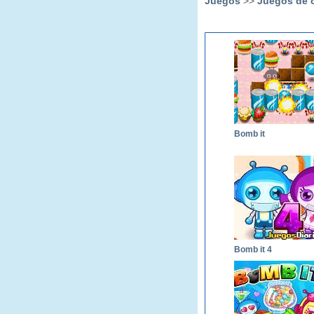
Juegos
>>
Juegos de 
Bomb it
Bomb it 4