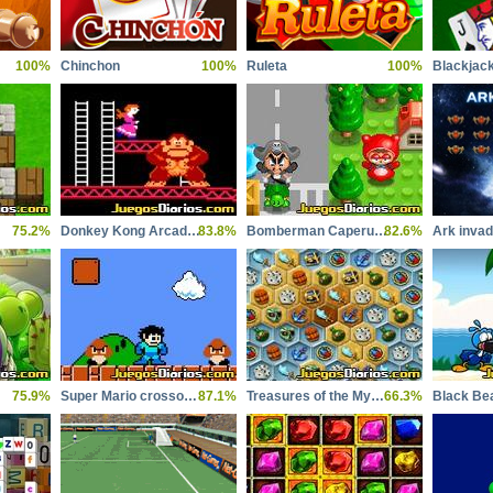
100%
Chinchon
100%
Ruleta
100%
Blackjac
75.2%
Donkey Kong Arcade Returns
83.8%
Bomberman Caperucita
82.6%
Ark inva
75.9%
Super Mario crossover
87.1%
Treasures of the Mystic Sea
66.3%
Black Be