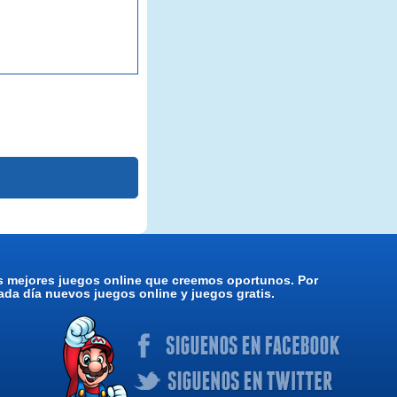
os mejores juegos online que creemos oportunos. Por
da día nuevos juegos online y juegos gratis.