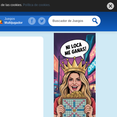
 de las cookies.
Política de cookies.
Juegos
Multijugador