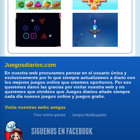
Juegosdiarios.com
En nuestra web procuramos pensar en el usuario única y
esclusivamente por lo que siempre actualizamos a diario con
los mejores juegos online que creemos oportunos. Por eso
queremos daros las gracias por visitar nuestra web y no
queremos que olvideos que Juegos diarios añade siempre
cada día nuevos juegos online y juegos gratis.
Visita nuestras webs amigas
Free online games
Juegos Multijugador