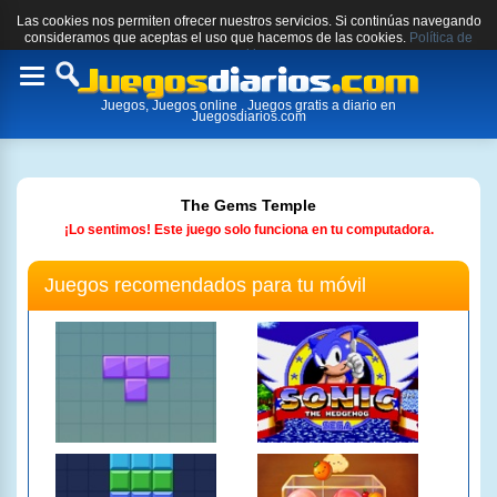
Las cookies nos permiten ofrecer nuestros servicios. Si continúas navegando
consideramos que aceptas el uso que hacemos de las cookies.
Política de
cookies.
Toggle
Juegos, Juegos online , Juegos gratis a diario en
navigation
Juegosdiarios.com
The Gems Temple
¡Lo sentimos! Este juego solo funciona en tu computadora.
Juegos recomendados para tu móvil