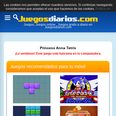
Las cookies nos permiten ofrecer nuestros servicios. Si continúas navegando
consideramos que aceptas el uso que hacemos de las cookies.
Política de
cookies.
Toggle
Juegos, Juegos online , Juegos gratis a diario en
navigation
Juegosdiarios.com
Princess Anna Tetris
¡Lo sentimos! Este juego solo funciona en tu computadora.
Juegos recomendados para tu móvil