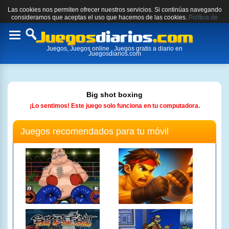
Las cookies nos permiten ofrecer nuestros servicios. Si continúas navegando
consideramos que aceptas el uso que hacemos de las cookies.
Política de
cookies.
Toggle
Juegos, Juegos online , Juegos gratis a diario en
navigation
Juegosdiarios.com
Big shot boxing
¡Lo sentimos! Este juego solo funciona en tu computadora.
Juegos recomendados para tu móvil