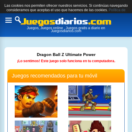
Las cookies nos permiten ofrecer nuestros servicios. Si continúas navegando
consideramos que aceptas el uso que hacemos de las cookies.
Política de
cookies.
Toggle
Juegos, Juegos online , Juegos gratis a diario en
navigation
Juegosdiarios.com
Dragon Ball Z Ultimate Power
¡Lo sentimos! Este juego solo funciona en tu computadora.
Juegos recomendados para tu móvil