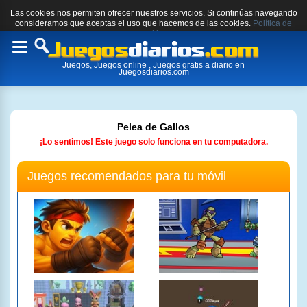
Las cookies nos permiten ofrecer nuestros servicios. Si continúas navegando
consideramos que aceptas el uso que hacemos de las cookies.
Política de
cookies.
Toggle
Juegos, Juegos online , Juegos gratis a diario en
navigation
Juegosdiarios.com
Pelea de Gallos
¡Lo sentimos! Este juego solo funciona en tu computadora.
Juegos recomendados para tu móvil