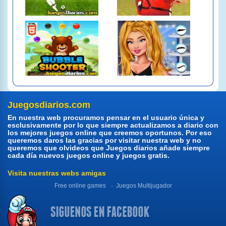
Juegosdiarios.com
En nuestra web procuramos pensar en el usuario única y
esclusivamente por lo que siempre actualizamos a diario con
los mejores juegos online que creemos oportunos. Por eso
queremos daros las gracias por visitar nuestra web y no
queremos que olvideos que Juegos diarios añade siempre
cada día nuevos juegos online y juegos gratis.
Visita nuestras webs amigas
Free online games
Juegos Multijugador