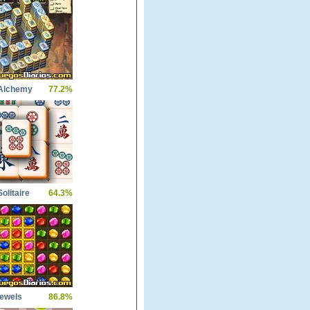
Alchemy
77.2%
olitaire
64.3%
Jewels
86.8%