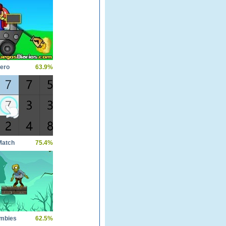
nero
63.9%
Match
75.4%
ombies
62.5%