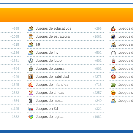
Juegos de educativos
Juegos d
+355
+296
Juegos de estrategia
Juegos 
+2095
+1061
fr9
Juegos m
+215
Juegos de friv
Juegos 
+1136
+502
Juegos de futbol
Juegos 
+1581
+601
Juegos de guerra
Juegos d
+894
+901
Juegos de habilidad
Juegos d
+249
+4273
Juegos de infantiles
Juegos d
+1545
+718
Juegos de chicas
Juegos s
+2382
+2257
Juegos de mesa
Juegos d
+554
+240
Juegos en 3d
+1125
+322
Juegos de logica
+1832
+1982