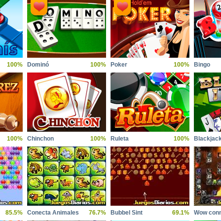
100%
Dominó
100%
Poker
100%
Bingo
100%
Chinchon
100%
Ruleta
100%
Blackjac
85.5%
Conecta Animales
76.7%
Bubbel Sint
69.1%
Wow conn