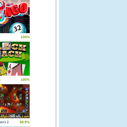
100%
k
100%
ect 2
86.9%