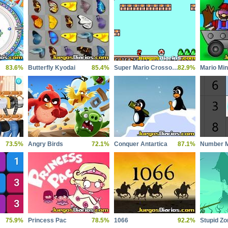
83.6%
Butterfly Kyodai
85.4%
Super Mario Crossover 2
82.9%
Mario Mi
73.5%
Angry Birds
72.1%
Conquer Antartica
87.1%
Number 
75.9%
Princess Pac
78.5%
1066
92.2%
Stupid Z