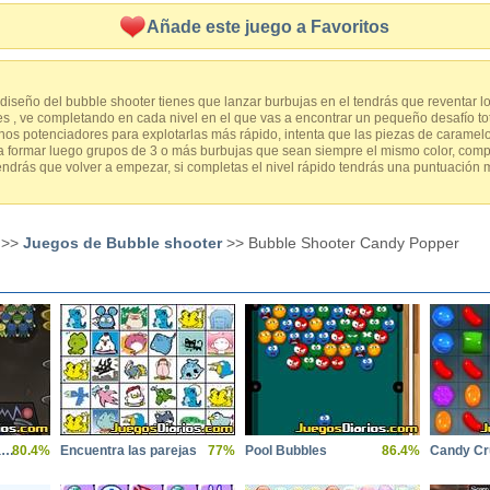
Añade este juego a Favoritos
iseño del bubble shooter tienes que lanzar burbujas en el tendrás que reventar 
les , ve completando en cada nivel en el que vas a encontrar un pequeño desafío to
unos potenciadores para explotarlas más rápido, intenta que las piezas de carame
a formar luego grupos de 3 o más burbujas que sean siempre el mismo color, compl
 tendrás que volver a empezar, si completas el nivel rápido tendrás una puntuación
>>
Juegos de Bubble shooter
>> Bubble Shooter Candy Popper
Bubble Shooter Invasion
80.4%
Encuentra las parejas
77%
Pool Bubbles
86.4%
Candy Cr