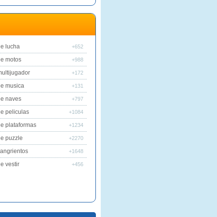
e lucha
+652
de motos
+988
ultijugador
+172
de musica
+131
de naves
+797
e peliculas
+1084
e plataformas
+1234
e puzzle
+2270
angrientos
+1648
e vestir
+456