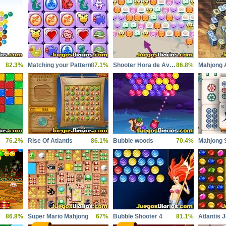
82.3%
Matching your Pattern
87.1%
Shooter Hora de Aventura
86.8%
Mahjong 
76.2%
Rise Of Atlantis
86.1%
Bubble woods
70.4%
Mahjong S
86.8%
Super Mario Mahjong
67%
Bubble Shooter 4
81.1%
Atlantis 