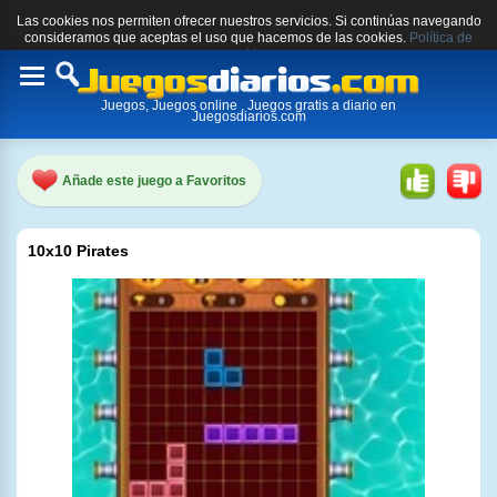
Las cookies nos permiten ofrecer nuestros servicios. Si continúas navegando
consideramos que aceptas el uso que hacemos de las cookies.
Política de
cookies.
Toggle
Juegos, Juegos online , Juegos gratis a diario en
navigation
Juegosdiarios.com
Añade este juego a Favoritos
10x10 Pirates