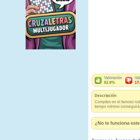
Valoración
Va
82.9%
17
Descripción
Compites en el famoso rod
tiempo mínimo conseguirás 
¿No te funciona este 