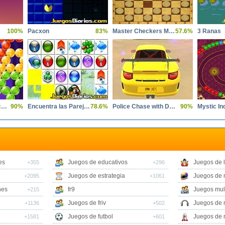
100%
Pacxon
83%
Master Checkers Multiplayer
57.6%
3 Ranas
Bubble Shooter Witch Tower 2
90%
Encuentra las Parejas Dificil
78.6%
Police Chase with Destruction
90%
Mystic In
es
Juegos de educativos
Juegos de 
+355
+296
Juegos de estrategia
Juegos de 
+2095
+1061
nes
fr9
Juegos mul
+215
Juegos de friv
Juegos de 
+1136
+502
Juegos de futbol
Juegos de 
+1581
+601