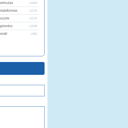
peliculas
+1084
plataformas
+1234
puzzle
+2270
grientos
+1648
estir
+456