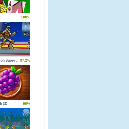
k
100%
Nickelodeon Super Brawl World
87.2%
ch 3D
90%