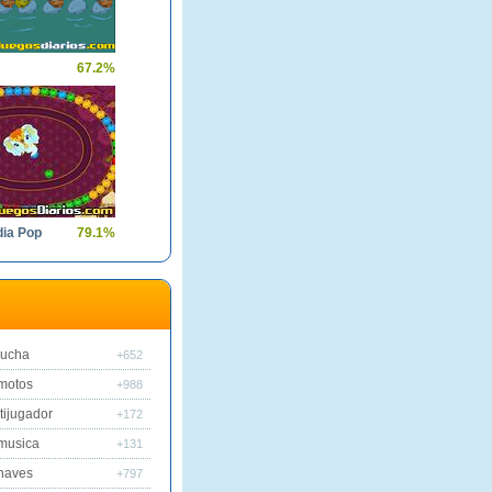
67.2%
dia Pop
79.1%
lucha
+652
motos
+988
tijugador
+172
musica
+131
naves
+797