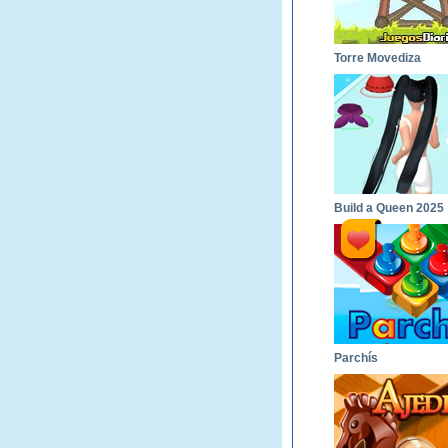
Torre Movediza
Build a Queen 2025
Parchís