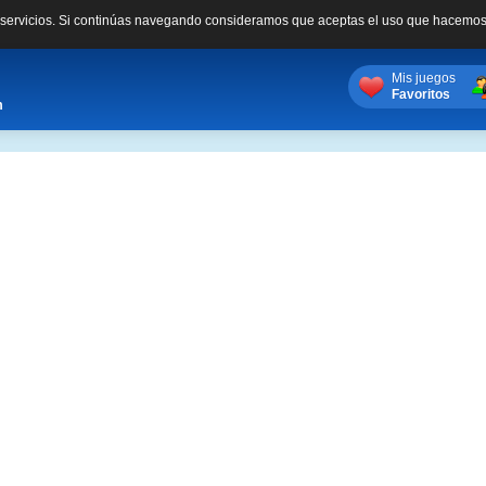
s servicios. Si continúas navegando consideramos que aceptas el uso que hacemos
Mis juegos
Favoritos
m