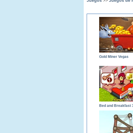
Juegos
>>
Juegos de 
Gold Miner Vegas
Bed and Breakfast 