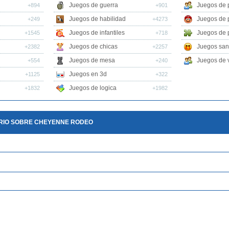
Juegos de guerra
Juegos de 
+894
+901
Juegos de habilidad
Juegos de 
+249
+4273
Juegos de infantiles
Juegos de 
+1545
+718
Juegos de chicas
Juegos san
+2382
+2257
Juegos de mesa
Juegos de v
+554
+240
Juegos en 3d
+1125
+322
Juegos de logica
+1832
+1982
RIO SOBRE CHEYENNE RODEO