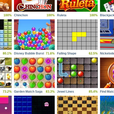
100%
Chinchon
100%
Ruleta
100%
Blackjac
80.1%
Disney Bubble Burst
71.6%
Falling Shape
62.5%
73.2%
Garden Match Saga
83.3%
Jewel Lines
85.4%
Find Mat