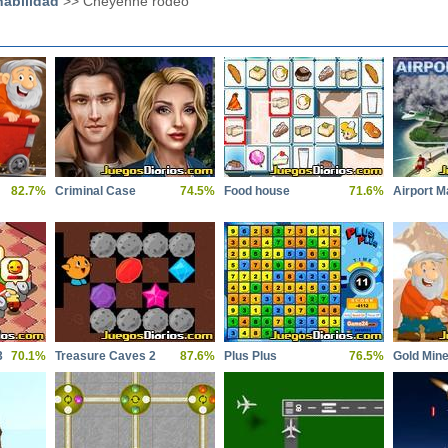
habilidad
>> Cheyenne rodeo
82.7%
Criminal Case
74.5%
Food house
71.6%
Airport M
3
70.1%
Treasure Caves 2
87.6%
Plus Plus
76.5%