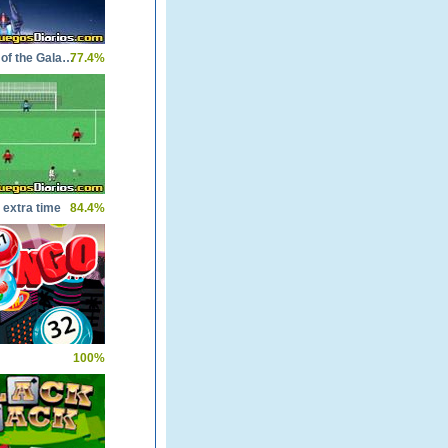
Defender of the Galaxy
77.4%
 extra time
84.4%
100%