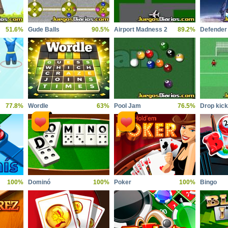
51.6%
Gude Balls
90.5%
Airport Madness 2
89.2%
77.8%
Wordle
63%
Pool Jam
76.5%
Drop kick
100%
Dominó
100%
Poker
100%
Bingo