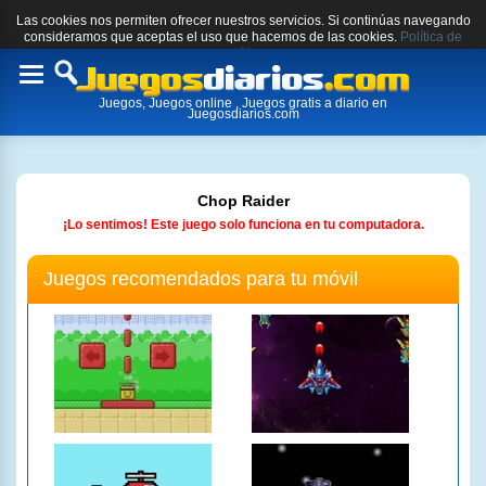
Las cookies nos permiten ofrecer nuestros servicios. Si continúas navegando
consideramos que aceptas el uso que hacemos de las cookies.
Política de
cookies.
Toggle
Juegos, Juegos online , Juegos gratis a diario en
navigation
Juegosdiarios.com
Chop Raider
¡Lo sentimos! Este juego solo funciona en tu computadora.
Juegos recomendados para tu móvil