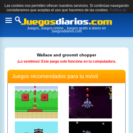
Las cookies nos permiten ofrecer nuestros servicios. Si continúas navegando
consideramos que aceptas el uso que hacemos de las cookies.
Política de
cookies.
Toggle
Juegos, Juegos online , Juegos gratis a diario en
navigation
Juegosdiarios.com
Wallace and groomit chopper
¡Lo sentimos! Este juego solo funciona en tu computadora.
Juegos recomendados para tu móvil