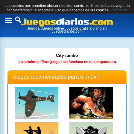
Las cookies nos permiten ofrecer nuestros servicios. Si continúas navegando
consideramos que aceptas el uso que hacemos de las cookies.
Política de
cookies.
Toggle
Juegos, Juegos online , Juegos gratis a diario en
navigation
Juegosdiarios.com
City rambo
¡Lo sentimos! Este juego solo funciona en tu computadora.
Juegos recomendados para tu móvil