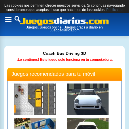
Las cookies nos permiten ofrecer nuestros servicios. Si continúas navegando
consideramos que aceptas el uso que hacemos de las cookies.
Política de
cookies.
Toggle
Juegos, Juegos online , Juegos gratis a diario en
navigation
Juegosdiarios.com
Coach Bus Driving 3D
¡Lo sentimos! Este juego solo funciona en tu computadora.
Juegos recomendados para tu móvil