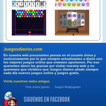
Juegosdiarios.com
En nuestra web procuramos pensar en el usuario única y
esclusivamente por lo que siempre actualizamos a diario con
los mejores juegos online que creemos oportunos. Por eso
queremos daros las gracias por visitar nuestra web y no
queremos que olvideos que Juegos diarios añade siempre
cada día nuevos juegos online y juegos gratis.
Visita nuestras webs amigas
Free online games
Juegos Multijugador