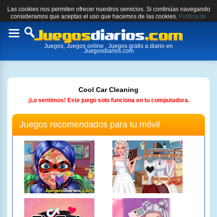
Las cookies nos permiten ofrecer nuestros servicios. Si continúas navegando
consideramos que aceptas el uso que hacemos de las cookies.
Política de
cookies.
Toggle
Juegos, Juegos online , Juegos gratis a diario en
navigation
Juegosdiarios.com
Cool Car Cleaning
¡Lo sentimos! Este juego solo funciona en tu computadora.
Juegos recomendados para tu móvil