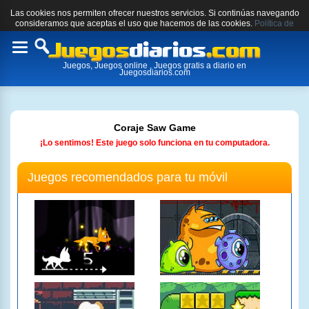
Las cookies nos permiten ofrecer nuestros servicios. Si continúas navegando
consideramos que aceptas el uso que hacemos de las cookies.
Política de
cookies.
Toggle
Juegos, Juegos online , Juegos gratis a diario en
navigation
Juegosdiarios.com
Coraje Saw Game
¡Lo sentimos! Este juego solo funciona en tu computadora.
Juegos recomendados para tu móvil