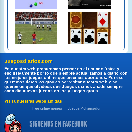
Juegosdiarios.com
En nuestra web procuramos pensar en el usuario única y
esclusivamente por lo que siempre actualizamos a diario con
los mejores juegos online que creemos oportunos. Por eso
queremos daros las gracias por visitar nuestra web y no
queremos que olvideos que Juegos diarios añade siempre
cada día nuevos juegos online y juegos gratis.
Visita nuestras webs amigas
Free online games
Juegos Multijugador