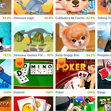
84.4%
Dinosaur eggs
85.8%
Cuidadora de Cachorros
82.6%
Talking T
76.1%
Dinosaur Games For Toddlers
90%
Baby Doggy Boo
84.1%
Penguin 
100%
Dominó
100%
Poker
100%
Bingo