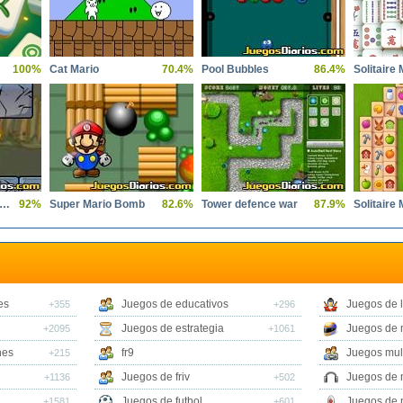
100%
Cat Mario
70.4%
Pool Bubbles
86.4%
oly Poly Cannon BMP
92%
Super Mario Bomb
82.6%
Tower defence war
87.9%
es
Juegos de educativos
Juegos de 
+355
+296
Juegos de estrategia
Juegos de 
+2095
+1061
nes
fr9
Juegos mul
+215
Juegos de friv
Juegos de 
+1136
+502
Juegos de futbol
Juegos de 
+1581
+601