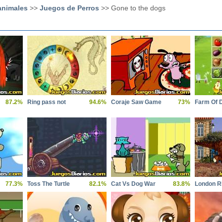
animales
>>
Juegos de Perros
>> Gone to the dogs
87.2%
Ring pass not
94.6%
Coraje Saw Game
73%
Farm Of 
77.3%
Toss The Turtle
82.1%
Cat Vs Dog War
83.8%
London 