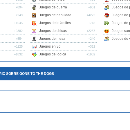
Juegos de guerra
Juegos de 
+894
+901
Juegos de habilidad
Juegos de 
+249
+4273
Juegos de infantiles
Juegos de 
+1545
+718
Juegos de chicas
Juegos san
+2382
+2257
Juegos de mesa
Juegos de v
+554
+240
Juegos en 3d
+1125
+322
Juegos de logica
+1832
+1982
RIO SOBRE GONE TO THE DOGS