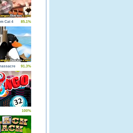
om Cat 4
85.1%
massacre
91.3%
100%