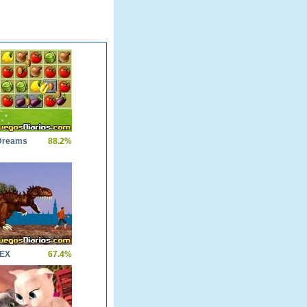
Dreams
88.2%
REX
67.4%