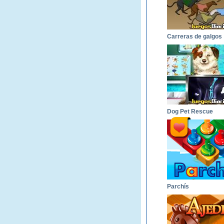
Carreras de galgos
Dog Pet Rescue
Parchís