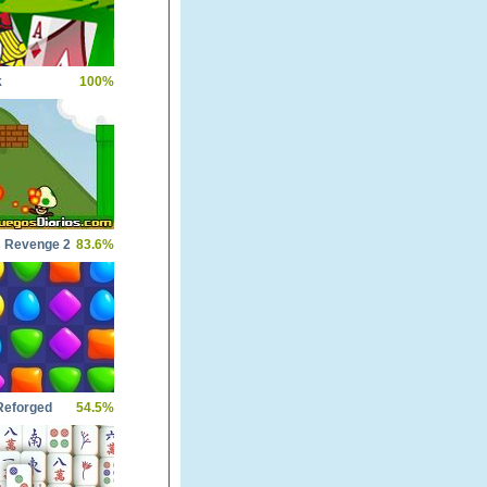
k
100%
 Revenge 2
83.6%
eforged
54.5%