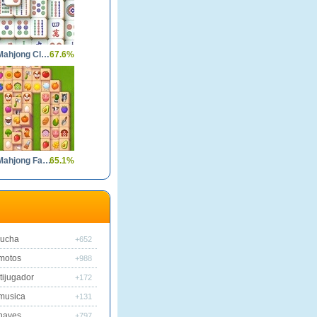
Solitaire Mahjong Classic
67.6%
Solitaire Mahjong Farm
65.1%
lucha
+652
motos
+988
tijugador
+172
musica
+131
naves
+797