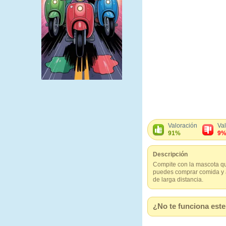
Valoración
Va
91%
9
Descripción
Compite con la mascota que
puedes comprar comida y a
de larga distancia.
¿No te funciona este 