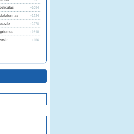
peliculas
+1084
plataformas
+1234
puzzle
+2270
grientos
+1648
estir
+456