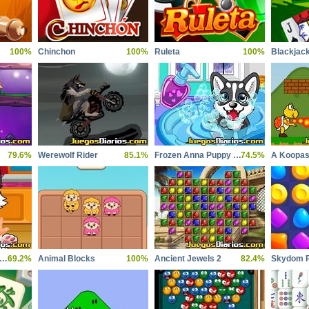
100%
Chinchon
100%
Ruleta
100%
Blackjac
79.6%
Werewolf Rider
85.1%
Frozen Anna Puppy Caring
74.5%
A Koopas
alon de Belleza Canino
69.2%
Animal Blocks
100%
Ancient Jewels 2
82.4%
Skydom R