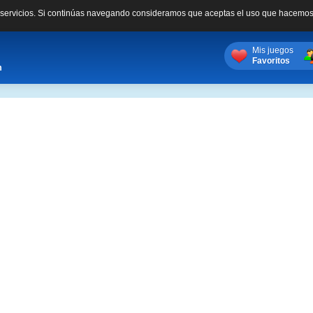
s servicios. Si continúas navegando consideramos que aceptas el uso que hacemos
Mis juegos
Favoritos
m