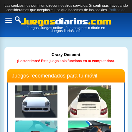
Las cookies nos permiten ofrecer nuestros servicios. Si continúas navegando
consideramos que aceptas el uso que hacemos de las cookies.
Política de
cookies.
Toggle
Juegos, Juegos online , Juegos gratis a diario en
navigation
Juegosdiarios.com
Crazy Descent
¡Lo sentimos! Este juego solo funciona en tu computadora.
Juegos recomendados para tu móvil