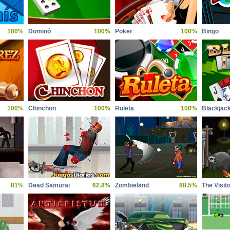
100%
Dominó
100%
Poker
100%
Bingo
100%
Chinchon
100%
Ruleta
100%
Blackjac
81%
Dead Samurai
62.8%
Zombieland
88.5%
The Visit