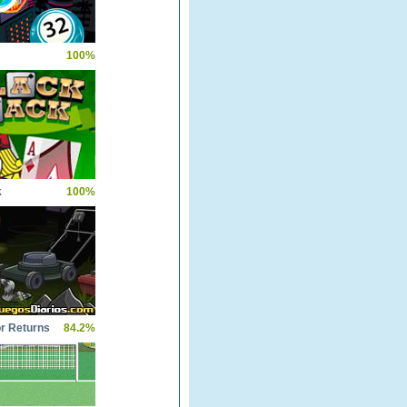
100%
k
100%
or Returns
84.2%