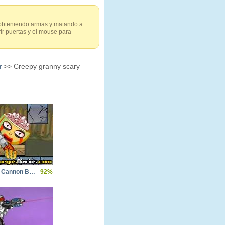
s obteniendo armas y matando a
ir puertas y el mouse para
r
>> Creepy granny scary
Roly Poly Cannon BMP
92%