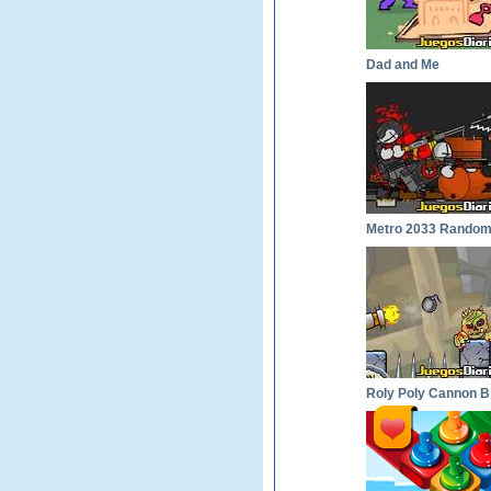
Dad and Me
R