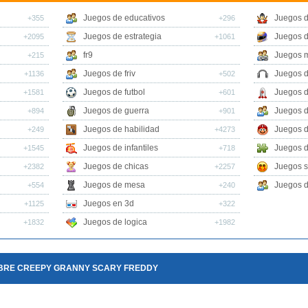
Juegos de educativos
Juegos d
+355
+296
Juegos de estrategia
Juegos 
+2095
+1061
fr9
Juegos m
+215
Juegos de friv
Juegos 
+1136
+502
Juegos de futbol
Juegos 
+1581
+601
Juegos de guerra
Juegos d
+894
+901
Juegos de habilidad
Juegos d
+249
+4273
Juegos de infantiles
Juegos d
+1545
+718
Juegos de chicas
Juegos s
+2382
+2257
Juegos de mesa
Juegos d
+554
+240
Juegos en 3d
+1125
+322
Juegos de logica
+1832
+1982
OBRE CREEPY GRANNY SCARY FREDDY