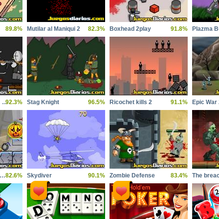
89.8%
Mutilar al Maniqui 2
82.3%
Boxhead 2play
91.8%
Plazma B
Metro 2033 Random Battles
92.3%
Stag Knight
96.5%
Ricochet kills 2
91.1%
Epic War 
oly Poly Cannon BMP 2
82.6%
Skydiver
90.1%
Zombie Defense
83.4%
The brea