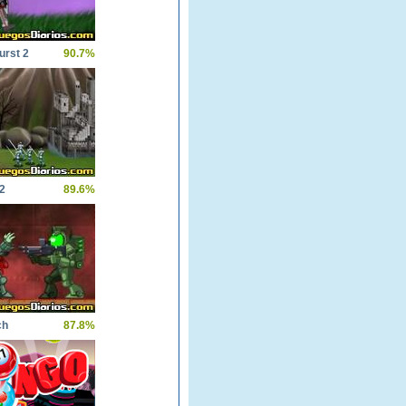
urst 2
90.7%
2
89.6%
ch
87.8%