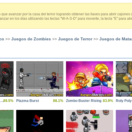
que avanzar por la casa del terror logrando obtener las llaves para abrir cajone
ar en los días utilizando las teclas "W-A-S-D" para moverte, la tecla "E" para abr
os
>>
Juegos de Zombies
>>
Juegos de Terror
>>
Juegos de Mata
Madness Project Nexus
89.5%
Plazma Burst
88.1%
Zombo Buster Rising
83.9%