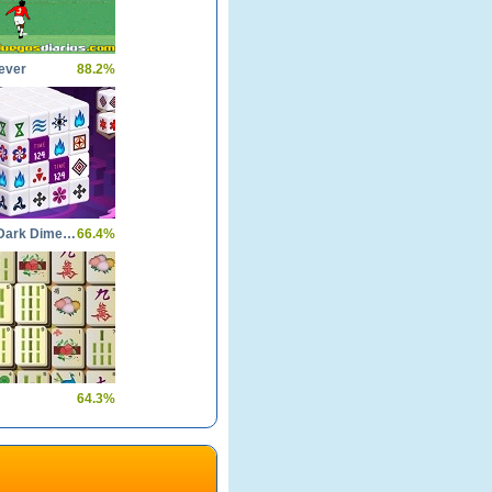
ever
88.2%
Mahjong Dark Dimensions
66.4%
64.3%