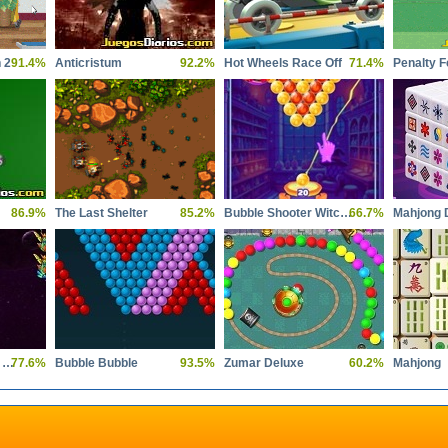
 2
91.4%
Anticristum
92.2%
Hot Wheels Race Off
71.4%
Penalty F
86.9%
The Last Shelter
85.2%
Bubble Shooter Witch Tower
66.7%
Galaxy Attack Alien Shooter
77.6%
Bubble Bubble
93.5%
Zumar Deluxe
60.2%
Mahjong