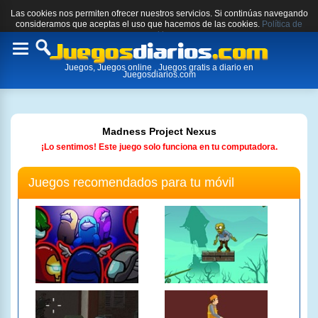
Las cookies nos permiten ofrecer nuestros servicios. Si continúas navegando
consideramos que aceptas el uso que hacemos de las cookies.
Política de
cookies.
Toggle
Juegos, Juegos online , Juegos gratis a diario en
navigation
Juegosdiarios.com
Madness Project Nexus
¡Lo sentimos! Este juego solo funciona en tu computadora.
Juegos recomendados para tu móvil