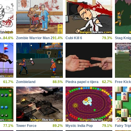
Dont Whack Your Boss
84.6%
Zombie Warrior Man 2
91.4%
Cubi Kill 6
79.3%
Stag Knig
61.7%
Zombieland
88.5%
Piedra papel o tijera
62.7%
Free Kick
77.1%
Tower Force
89.2%
Mystic India Pop
79.1%
Fairy Tri