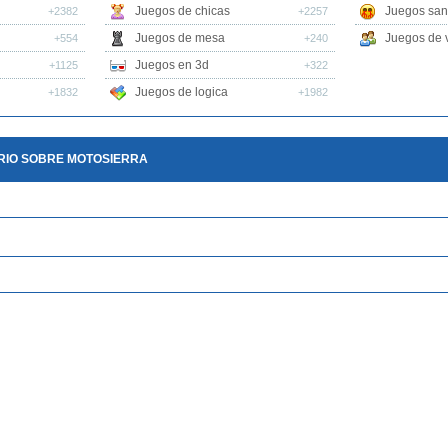
Juegos de chicas
Juegos san
+2382
+2257
Juegos de mesa
Juegos de v
+554
+240
Juegos en 3d
+1125
+322
Juegos de logica
+1832
+1982
RIO SOBRE MOTOSIERRA