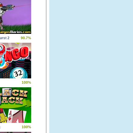
urst 2
90.7%
100%
k
100%