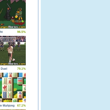
ht
96.5%
 Duel
79.1%
ple Mahjong
67.1%