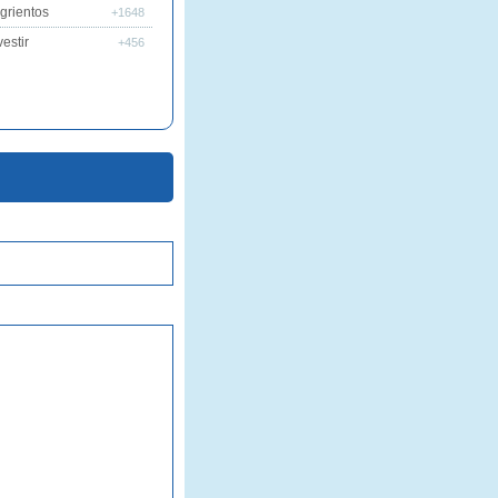
grientos
+1648
estir
+456