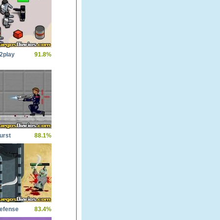
2play
91.8%
urst
88.1%
efense
83.4%