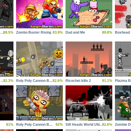
Madness Project Nexus
89.5%
Zombo Buster Rising
83.9%
Dad and Me
89.8%
Boxhead 
Metro 2033 Random Battles
92.3%
Roly Poly Cannon BMP 2
82.6%
Ricochet kills 2
91.1%
Plazma B
81%
Roly Poly Cannon BMP
92%
Sift Heads World Ultimatum
92.6%
Zombie D