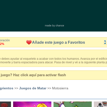
loración
Añade este juego a Favoritos
.2%
 debes ayudar al esqueleto a acabar con todos los humanos. Avanza por el edificio
 moverte y barra espaciadora para atacar. Pasa de nivel y vé a la siguiente planta 
juego? Haz click aquí para activar flash
grientos
>>
Juegos de Matar
>> Motosierra