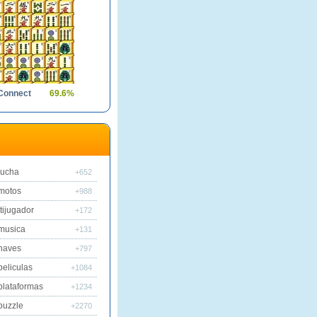
Connect
69.6%
lucha
+652
motos
+988
tijugador
+172
musica
+131
naves
+797
peliculas
+1084
plataformas
+1234
puzzle
+2270