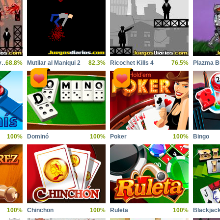
Ricochet Kills 2 Players Pack
68.8%
Mutilar al Maniqui 2
82.3%
Ricochet Kills 4
76.5%
Plazma B
100%
Dominó
100%
Poker
100%
Bingo
100%
Chinchon
100%
Ruleta
100%
Blackjac