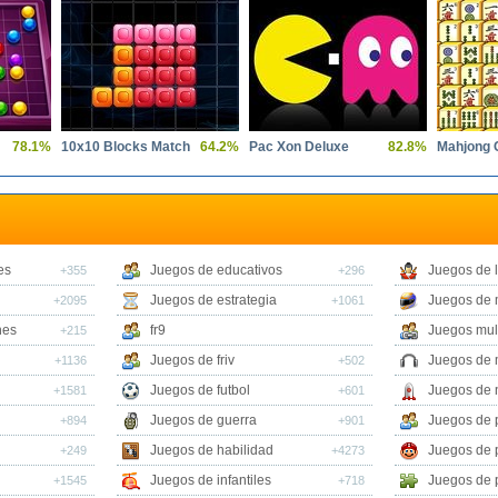
78.1%
10x10 Blocks Match
64.2%
Pac Xon Deluxe
82.8%
Mahjong 
es
Juegos de educativos
Juegos de 
+355
+296
Juegos de estrategia
Juegos de 
+2095
+1061
nes
fr9
Juegos mul
+215
Juegos de friv
Juegos de 
+1136
+502
Juegos de futbol
Juegos de 
+1581
+601
Juegos de guerra
Juegos de 
+894
+901
Juegos de habilidad
Juegos de 
+249
+4273
Juegos de infantiles
Juegos de 
+1545
+718