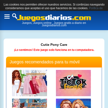
Las cookies nos permiten ofrecer nuestros servicios. Si continúas navegando
consideramos que aceptas el uso que hacemos de las cookies.
Política de
cookies.
Toggle
Juegos, Juegos online , Juegos gratis a diario en
navigation
Juegosdiarios.com
Cutie Pony Care
¡Lo sentimos! Este juego solo funciona en tu computadora.
Juegos recomendados para tu móvil