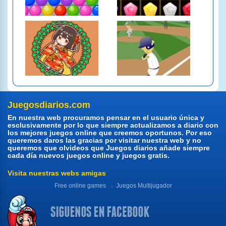
Juegosdiarios.com
En nuestra web procuramos pensar en el usuario única y
esclusivamente por lo que siempre actualizamos a diario con
los mejores juegos online que creemos oportunos. Por eso
queremos daros las gracias por visitar nuestra web y no
queremos que olvideos que Juegos diarios añade siempre
cada día nuevos juegos online y juegos gratis.
Visita nuestras webs amigas
Free online games
Juegos Multijugador