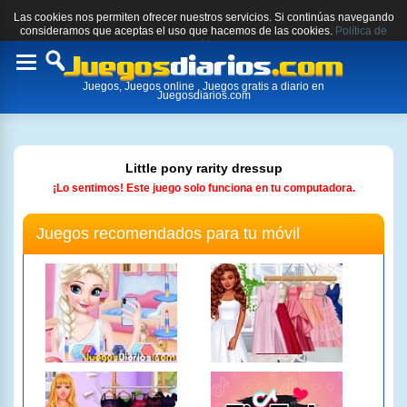
Las cookies nos permiten ofrecer nuestros servicios. Si continúas navegando
consideramos que aceptas el uso que hacemos de las cookies.
Política de
cookies.
Toggle
Juegos, Juegos online , Juegos gratis a diario en
navigation
Juegosdiarios.com
Little pony rarity dressup
¡Lo sentimos! Este juego solo funciona en tu computadora.
Juegos recomendados para tu móvil