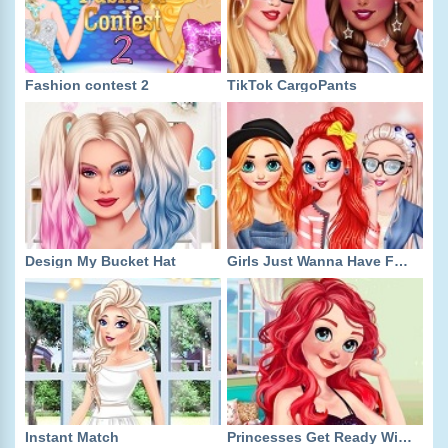
Fashion contest 2
TikTok CargoPants
Design My Bucket Hat
Girls Just Wanna Have Fun Shopping
Instant Match
Princesses Get Ready With Me