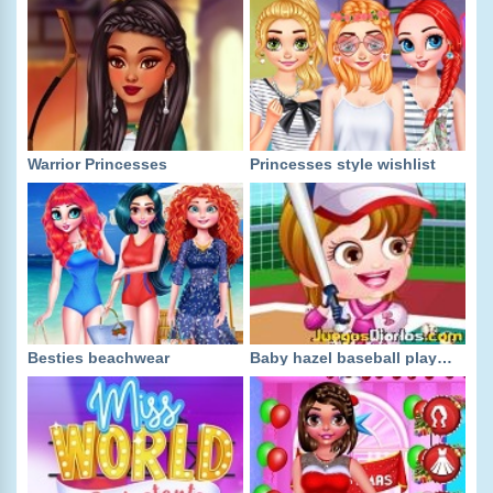
Warrior Princesses
Princesses style wishlist
Besties beachwear
Baby hazel baseball player dressup