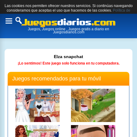
Las cookies nos permiten ofrecer nuestros servicios. Si continúas navegando
consideramos que aceptas el uso que hacemos de las cookies.
Política de
cookies.
Toggle
Juegos, Juegos online , Juegos gratis a diario en
navigation
Juegosdiarios.com
Elza snapchat
¡Lo sentimos! Este juego solo funciona en tu computadora.
Juegos recomendados para tu móvil