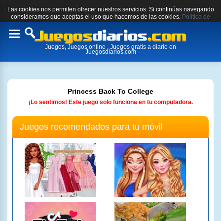
Las cookies nos permiten ofrecer nuestros servicios. Si continúas navegando
consideramos que aceptas el uso que hacemos de las cookies.
Política de
cookies.
Toggle
Juegos, Juegos online , Juegos gratis a diario en
navigation
Juegosdiarios.com
Princess Back To College
¡Lo sentimos! Este juego solo funciona en tu computadora.
Juegos recomendados para tu móvil