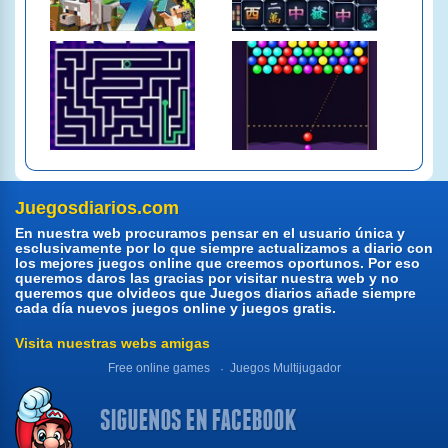
Juegosdiarios.com
En nuestra web procuramos pensar en el usuario única y
esclusivamente por lo que siempre actualizamos a diario con
los mejores juegos online que creemos oportunos. Por eso
queremos daros las gracias por visitar nuestra web y no
queremos que olvideos que Juegos diarios añade siempre
cada día nuevos juegos online y juegos gratis.
Visita nuestras webs amigas
Free online games
Juegos Multijugador