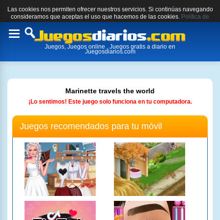
Las cookies nos permiten ofrecer nuestros servicios. Si continúas navegando
consideramos que aceptas el uso que hacemos de las cookies.
Política de
cookies.
Toggle
Juegos, Juegos online , Juegos gratis a diario en
navigation
Juegosdiarios.com
Marinette travels the world
¡Lo sentimos! Este juego solo funciona en tu computadora.
Juegos recomendados para tu móvil