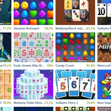
Phineas and Ferb Dimension of Dooom
77.2%
Skydom Reforged
54.5%
Mahjong Black and White
63.1%
ne
70.1%
Daily Jewels Blitz Mahjong
90%
Candy Crush
91.8%
D
76.5%
Mahjong Triple Dimensions
71.1%
Solitaire Story 2
70.8%