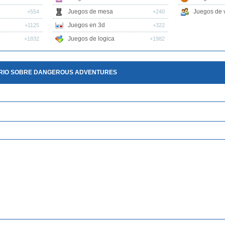
Juegos de mesa
Juegos de v
+554
+240
Juegos en 3d
+1125
+322
Juegos de logica
+1832
+1982
RIO SOBRE DANGEROUS ADVENTURES