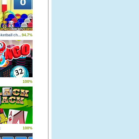
World basketball championship
94.7%
100%
k
100%