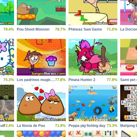
79.4%
Pou Shoot Monster
78.7%
Phineas Saw Game
71.5%
75.3%
Los padrinos magicos aventura magica
77.8%
Pinata Hunter 2
77.9%
Sami pet 
uit
72.4%
La Novia de Pou
71.9%
Peppa pig fishing day
73.3%
Mahjong 