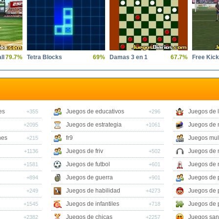
ll
79.7%
Tetra Blocks
69%
Damas 3 en 1
67.7%
Free Kick
es
Juegos de educativos
Juegos de 
+355
+296
Juegos de estrategia
Juegos de 
+2095
+1061
nes
fr9
Juegos mul
+215
Juegos de friv
Juegos de 
+1136
+502
Juegos de futbol
Juegos de 
+1581
+601
Juegos de guerra
Juegos de 
+894
+901
Juegos de habilidad
Juegos de 
+249
+4273
Juegos de infantiles
Juegos de 
+1545
+718
Juegos de chicas
Juegos san
+2382
+2257