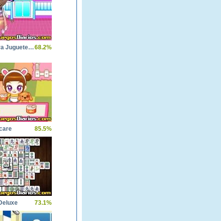
La Doctora Juguetes en el Hospital
68.2%
care
85.5%
Deluxe
73.1%