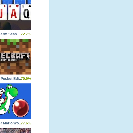
Solitaire Farm Seasons 2
72.7%
Minecraft Pocket Edition
70.9%
New Super Mario World 1 The Twelve Magic Orbs
77.6%