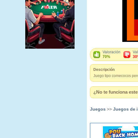
Valoración
Va
70%
30
Descripción
Juego tipo comecocos per
¿No te funciona este 
Juegos
>>
Juegos de i