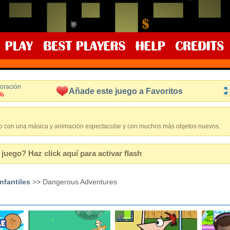
loración
Añade este juego a Favoritos
%
o con una másica y animación espectacular y con muchos más objetos nuevos.
juego? Haz click aquí para activar flash
nfantiles
>> Dangerous Adventures