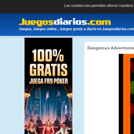
Las cookies nos permiten ofrecer nuestro
Juegos, Juegos online , Juegos gratis a diario en Juegosdiarios.co
Dangerous Adventure