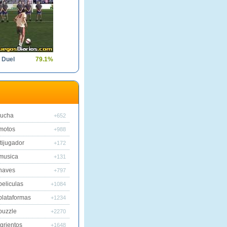
 Duel
79.1%
lucha
+652
motos
+988
tijugador
+172
musica
+131
naves
+797
peliculas
+1084
plataformas
+1234
puzzle
+2270
grientos
+1648