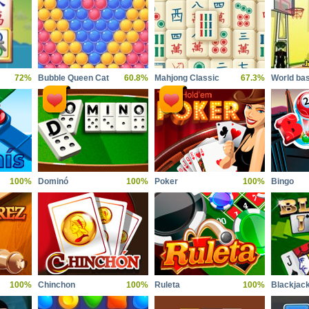
72%
Bubble Queen Cat
60.8%
Mahjong Classic
67.3%
100%
Dominó
100%
Poker
100%
Bingo
100%
Chinchon
100%
Ruleta
100%
Blackjac