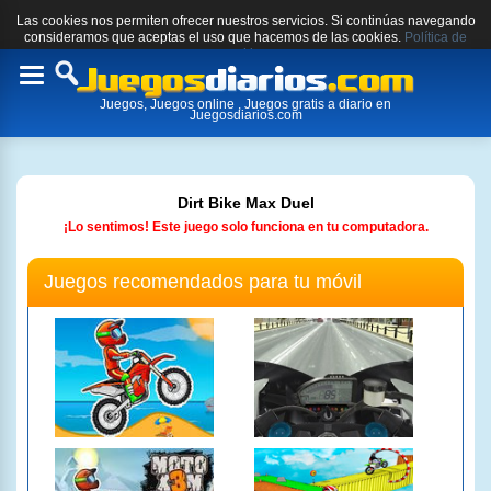
Las cookies nos permiten ofrecer nuestros servicios. Si continúas navegando
consideramos que aceptas el uso que hacemos de las cookies.
Política de
cookies.
Toggle
Juegos, Juegos online , Juegos gratis a diario en
navigation
Juegosdiarios.com
Dirt Bike Max Duel
¡Lo sentimos! Este juego solo funciona en tu computadora.
Juegos recomendados para tu móvil