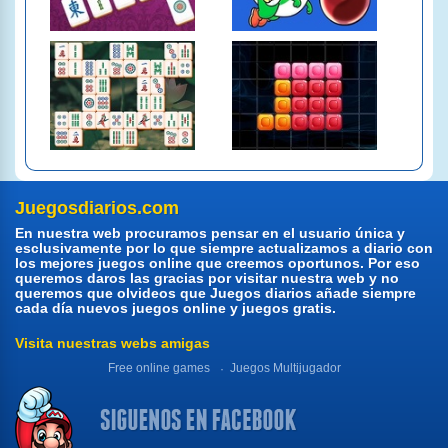
Juegosdiarios.com
En nuestra web procuramos pensar en el usuario única y
esclusivamente por lo que siempre actualizamos a diario con
los mejores juegos online que creemos oportunos. Por eso
queremos daros las gracias por visitar nuestra web y no
queremos que olvideos que Juegos diarios añade siempre
cada día nuevos juegos online y juegos gratis.
Visita nuestras webs amigas
Free online games
Juegos Multijugador