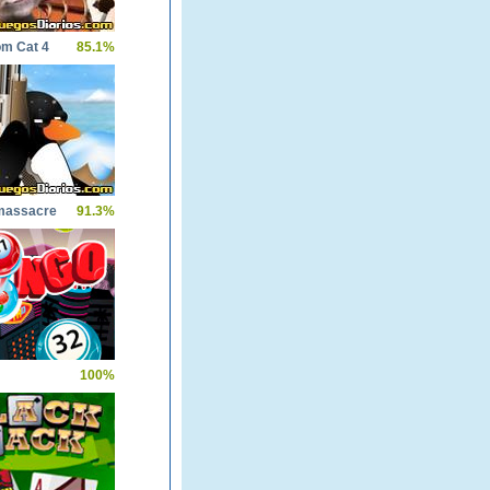
om Cat 4
85.1%
massacre
91.3%
100%