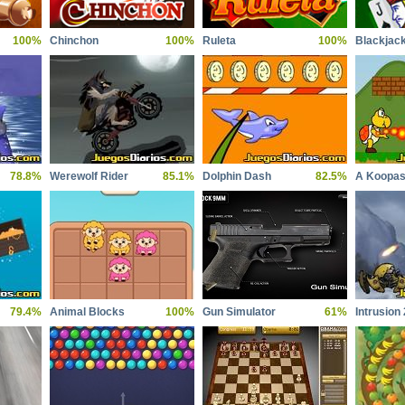
100%
Chinchon
100%
Ruleta
100%
Blackjac
78.8%
Werewolf Rider
85.1%
Dolphin Dash
82.5%
A Koopas
79.4%
Animal Blocks
100%
Gun Simulator
61%
Intrusion 