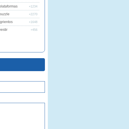
plataformas
+1234
puzzle
+2270
grientos
+1648
estir
+456