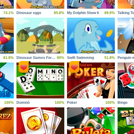
74.1%
Dinosaur eggs
85.8%
My Dolphin Show 6
89.9%
Talking T
81.9%
Dinosaur Games For Toddlers
90%
Swift Swimming
51.8%
Penguin 
100%
Dominó
100%
Poker
100%
Bingo