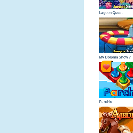
Lagoon Quest
My Dolphin Show 7
Parchís