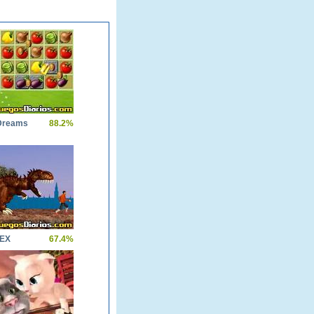
Dreams
88.2%
REX
67.4%