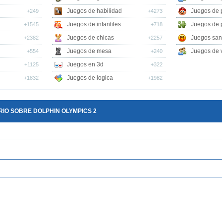
Juegos de habilidad
Juegos de 
+249
+4273
Juegos de infantiles
Juegos de 
+1545
+718
Juegos de chicas
Juegos san
+2382
+2257
Juegos de mesa
Juegos de v
+554
+240
Juegos en 3d
+1125
+322
Juegos de logica
+1832
+1982
IO SOBRE DOLPHIN OLYMPICS 2