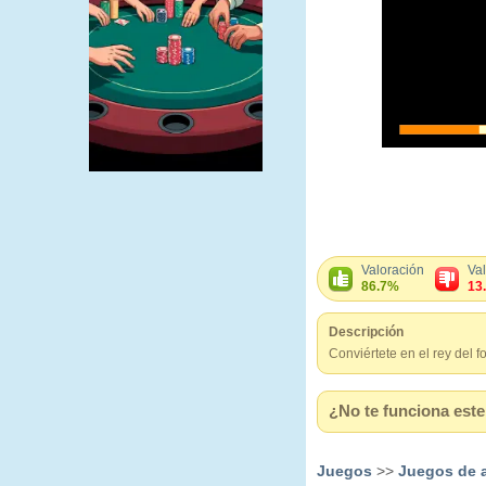
Valoración
Va
86.7%
13
Descripción
Conviértete en el rey del f
¿No te funciona este 
Juegos
>>
Juegos de 