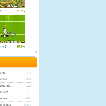
ls
81.9%
ame 2
85.9%
lucha
+652
motos
+988
tijugador
+172
musica
+131
naves
+797
peliculas
+1084