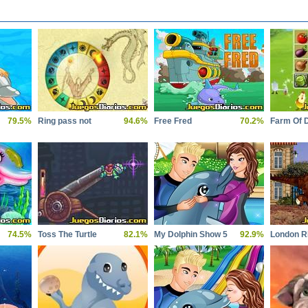
79.5%
Ring pass not
94.6%
Free Fred
70.2%
Farm Of 
74.5%
Toss The Turtle
82.1%
My Dolphin Show 5
92.9%
London 