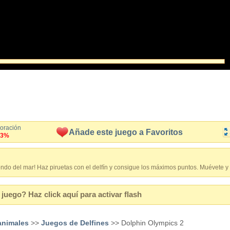
loración
Añade este juego a Favoritos
.3%
ondo del mar! Haz piruetas con el delfín y consigue los máximos puntos. Muévete y o
juego? Haz click aquí para activar flash
animales
>>
Juegos de Delfines
>> Dolphin Olympics 2