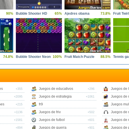
90%
Bubble Shooter HD
65%
Ajedres obama
73.8%
Fruit Twir
74.8%
Bubble Shooter Neon
100%
Fruit Match Puzzle
88.5%
Tennis g
es
Juegos de educativos
Juegos de 
+355
+296
Juegos de estrategia
Juegos de 
+2095
+1061
nes
fr9
Juegos mul
+215
Juegos de friv
Juegos de 
+1136
+502
Juegos de futbol
Juegos de 
+1581
+601
Juegos de guerra
Juegos de 
+894
+901