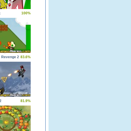
k
100%
 Revenge 2
83.6%
2
81.9%