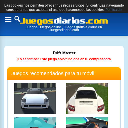
Las cookies nos permiten ofrecer nuestros servicios. Si continúas navegando
consideramos que aceptas el uso que hacemos de las cookies.
Política de
cookies.
Toggle
Juegos, Juegos online , Juegos gratis a diario en
navigation
Juegosdiarios.com
Drift Master
¡Lo sentimos! Este juego solo funciona en tu computadora.
Juegos recomendados para tu móvil