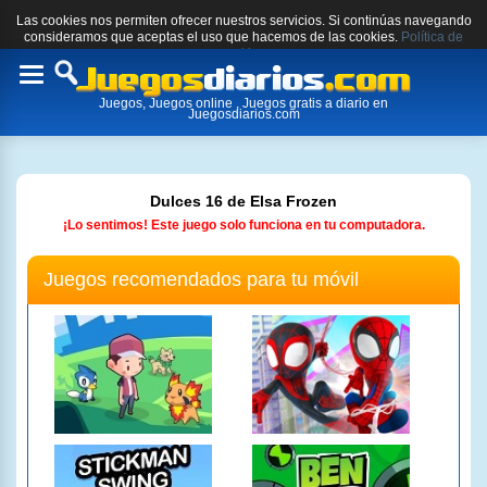
Las cookies nos permiten ofrecer nuestros servicios. Si continúas navegando
consideramos que aceptas el uso que hacemos de las cookies.
Política de
cookies.
Toggle
Juegos, Juegos online , Juegos gratis a diario en
navigation
Juegosdiarios.com
Dulces 16 de Elsa Frozen
¡Lo sentimos! Este juego solo funciona en tu computadora.
Juegos recomendados para tu móvil