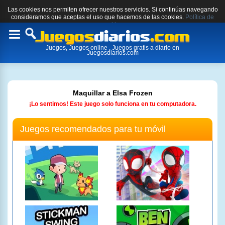
Las cookies nos permiten ofrecer nuestros servicios. Si continúas navegando
consideramos que aceptas el uso que hacemos de las cookies.
Política de
cookies.
Toggle
Juegos, Juegos online , Juegos gratis a diario en
navigation
Juegosdiarios.com
Maquillar a Elsa Frozen
¡Lo sentimos! Este juego solo funciona en tu computadora.
Juegos recomendados para tu móvil