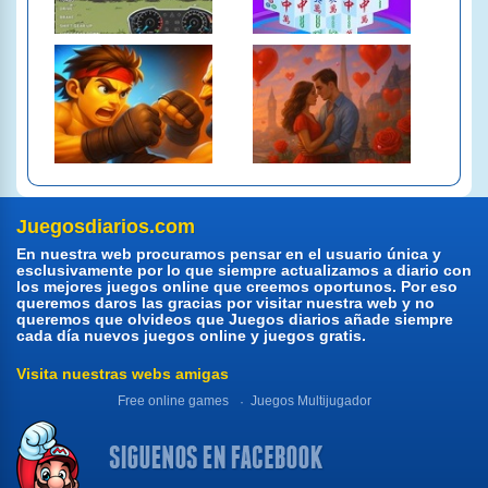
Juegosdiarios.com
En nuestra web procuramos pensar en el usuario única y
esclusivamente por lo que siempre actualizamos a diario con
los mejores juegos online que creemos oportunos. Por eso
queremos daros las gracias por visitar nuestra web y no
queremos que olvideos que Juegos diarios añade siempre
cada día nuevos juegos online y juegos gratis.
Visita nuestras webs amigas
Free online games
Juegos Multijugador