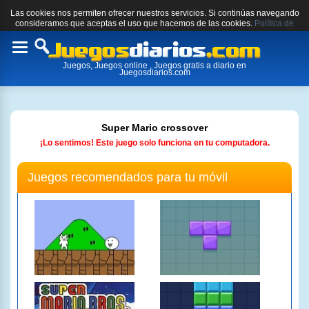
Las cookies nos permiten ofrecer nuestros servicios. Si continúas navegando
consideramos que aceptas el uso que hacemos de las cookies.
Política de
cookies.
Toggle
Juegos, Juegos online , Juegos gratis a diario en
navigation
Juegosdiarios.com
Super Mario crossover
¡Lo sentimos! Este juego solo funciona en tu computadora.
Juegos recomendados para tu móvil