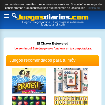
Las cookies nos permiten ofrecer nuestros servicios. Si continúas navegando
consideramos que aceptas el uso que hacemos de las cookies.
Política de
cookies.
Toggle
Juegos, Juegos online , Juegos gratis a diario en
navigation
Juegosdiarios.com
El Chavo Bejeweled
¡Lo sentimos! Este juego solo funciona en tu computadora.
Juegos recomendados para tu móvil