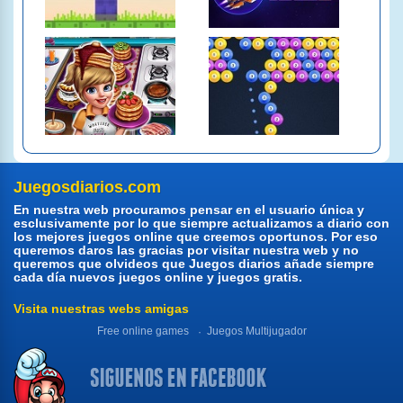
Juegosdiarios.com
En nuestra web procuramos pensar en el usuario única y
esclusivamente por lo que siempre actualizamos a diario con
los mejores juegos online que creemos oportunos. Por eso
queremos daros las gracias por visitar nuestra web y no
queremos que olvideos que Juegos diarios añade siempre
cada día nuevos juegos online y juegos gratis.
Visita nuestras webs amigas
Free online games
Juegos Multijugador