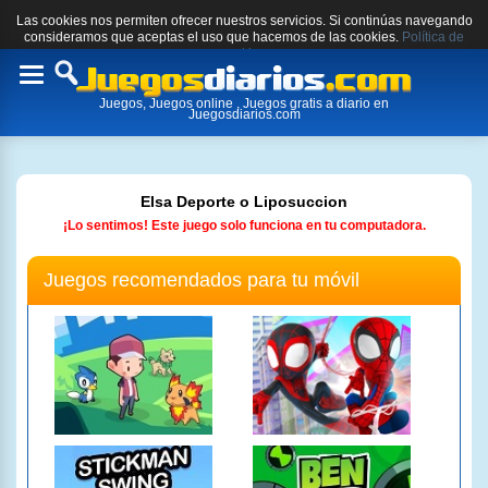
Las cookies nos permiten ofrecer nuestros servicios. Si continúas navegando
consideramos que aceptas el uso que hacemos de las cookies.
Política de
cookies.
Toggle
Juegos, Juegos online , Juegos gratis a diario en
navigation
Juegosdiarios.com
Elsa Deporte o Liposuccion
¡Lo sentimos! Este juego solo funciona en tu computadora.
Juegos recomendados para tu móvil