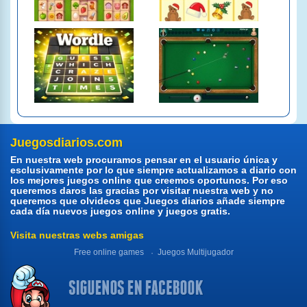
Juegosdiarios.com
En nuestra web procuramos pensar en el usuario única y
esclusivamente por lo que siempre actualizamos a diario con
los mejores juegos online que creemos oportunos. Por eso
queremos daros las gracias por visitar nuestra web y no
queremos que olvideos que Juegos diarios añade siempre
cada día nuevos juegos online y juegos gratis.
Visita nuestras webs amigas
Free online games
Juegos Multijugador