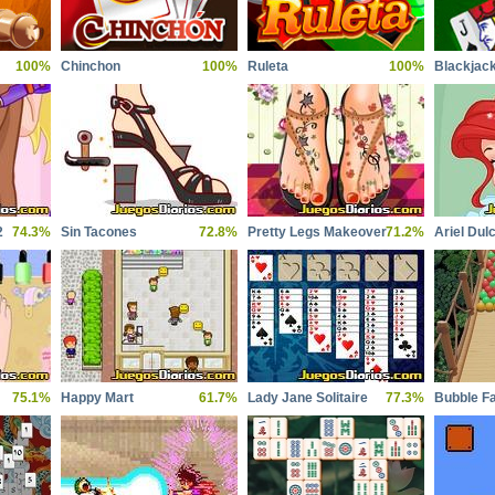
100%
Chinchon
100%
Ruleta
100%
Blackjac
2
74.3%
Sin Tacones
72.8%
Pretty Legs Makeover
71.2%
Ariel Dul
75.1%
Happy Mart
61.7%
Lady Jane Solitaire
77.3%
Bubble Fa