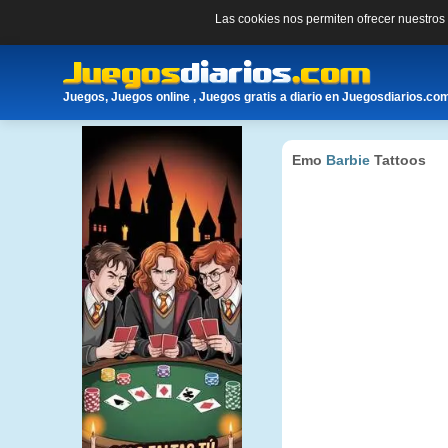
Las cookies nos permiten ofrecer nuestro
Juegos, Juegos online , Juegos gratis a diario en Juegosdiarios.co
Emo
Barbie
Tattoos