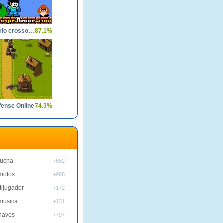
Super Mario crossover
87.1%
fense Online
74.3%
lucha
+652
motos
+988
tijugador
+172
musica
+131
naves
+797