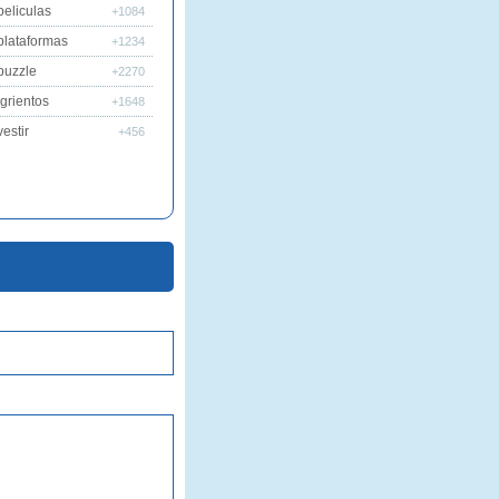
peliculas
+1084
plataformas
+1234
puzzle
+2270
grientos
+1648
estir
+456