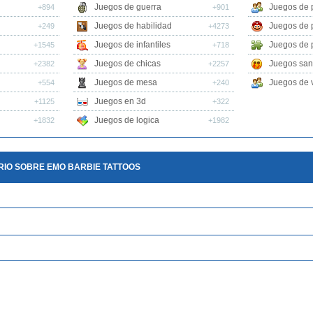
Juegos de guerra
Juegos de 
+894
+901
Juegos de habilidad
Juegos de 
+249
+4273
Juegos de infantiles
Juegos de 
+1545
+718
Juegos de chicas
Juegos san
+2382
+2257
Juegos de mesa
Juegos de v
+554
+240
Juegos en 3d
+1125
+322
Juegos de logica
+1832
+1982
RIO SOBRE EMO BARBIE TATTOOS