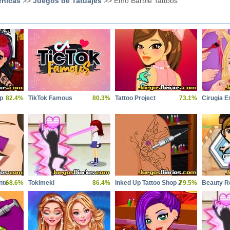
chicas
>>
Juegos de Tatuajes
>> Emo Barbie Tattoos
p
82.4%
TikTok Famous
80.3%
Tattoo Project
73.1%
Cirugia Es
nte
68.6%
Tokimeki
86.4%
Inked Up Tattoo Shop 2
79.5%
Beauty R