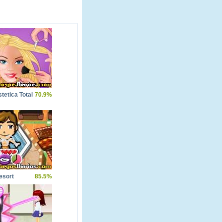
tetica Total
70.9%
esort
85.5%