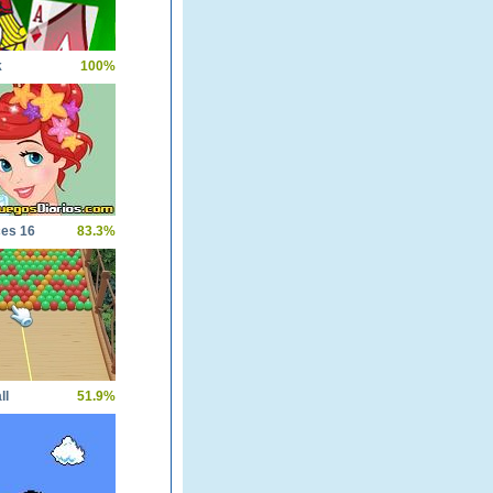
k
100%
ces 16
83.3%
ll
51.9%