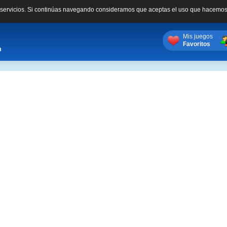
s servicios. Si continúas navegando consideramos que aceptas el uso que hacemos
Mis juegos
Favoritos
m