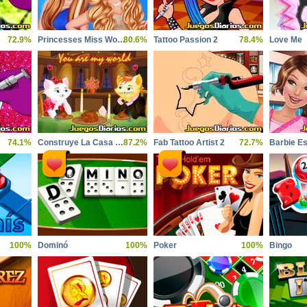
72.9%
Princesses Miss World Challenge
80.6%
Tattoo Passion 2
78.4%
Love Me
74.1%
Construye La Casa de Mary
87.2%
Fab Tattoo Artist 2
72.7%
100%
Dominó
100%
Poker
100%
Bingo