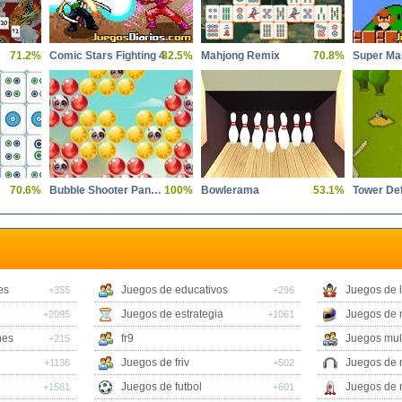
71.2%
Comic Stars Fighting 4
82.5%
Mahjong Remix
70.8%
70.6%
Bubble Shooter Panda Blast
100%
Bowlerama
53.1%
Tower De
es
Juegos de educativos
Juegos de 
+355
+296
Juegos de estrategia
Juegos de 
+2095
+1061
nes
fr9
Juegos mul
+215
Juegos de friv
Juegos de 
+1136
+502
Juegos de futbol
Juegos de 
+1581
+601