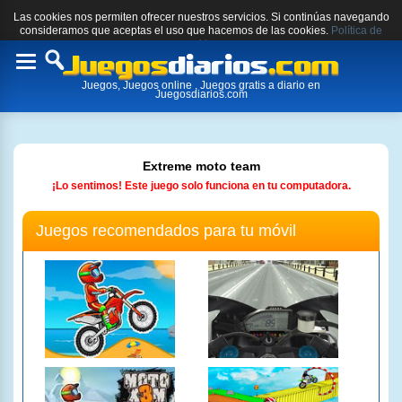
Las cookies nos permiten ofrecer nuestros servicios. Si continúas navegando
consideramos que aceptas el uso que hacemos de las cookies.
Política de
cookies.
Toggle
Juegos, Juegos online , Juegos gratis a diario en
navigation
Juegosdiarios.com
Extreme moto team
¡Lo sentimos! Este juego solo funciona en tu computadora.
Juegos recomendados para tu móvil