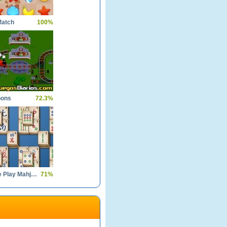
Match
100%
oons
72.3%
Fun Game Play Mahjong
71%