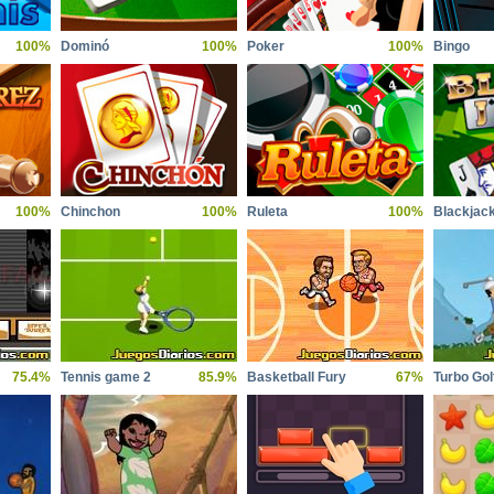
100%
Dominó
100%
Poker
100%
Bingo
100%
Chinchon
100%
Ruleta
100%
Blackjac
75.4%
Tennis game 2
85.9%
Basketball Fury
67%
Turbo Gol