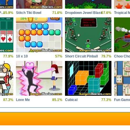
Basket Balls Level Pack
85.9%
Stitch Tiki Bowl
71.6%
Dropdown Jewel Blast
67.6%
Tropical 
77.9%
10 x 10
57%
Short Circuit Pinball
79.7%
Choo Ch
87.3%
Love Me
85.1%
Cubical
77.3%