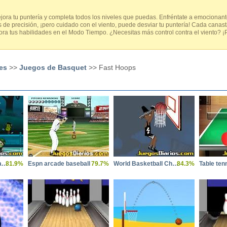
jora tu puntería y completa todos los niveles que puedas. Enfréntate a emocionante
e precisión, ¡pero cuidado con el viento, puede desviar tu puntería! Cada canast
a tus habilidades en el Modo Tiempo. ¿Necesitas más control contra el viento? ¡
es
>>
Juegos de Basquet
>> Fast Hoops
Halloween Basketball Legends
81.9%
Espn arcade baseball
79.7%
World Basketball Challenge
84.3%
Table ten