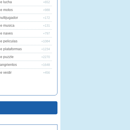
e lucha
+652
de motos
+988
ultijugador
+172
de musica
+131
de naves
+797
e peliculas
+1084
e plataformas
+1234
e puzzle
+2270
angrientos
+1648
e vestir
+456