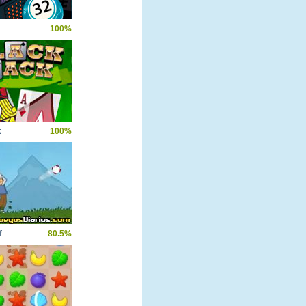
100%
k
100%
f
80.5%