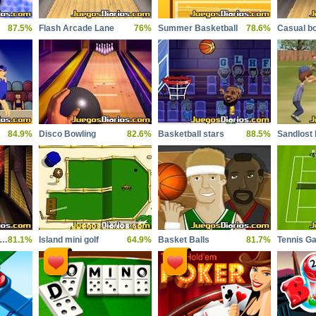
87.5%
Flash Arcade Lane
76%
Summer Basketball
78.6%
Casual b
84.9%
Disco Bowling
82.6%
Basketball stars
88.5%
Sandlost 
asketball championship
81.1%
Island mini golf
64.9%
Basket Balls
81.7%
Tennis G