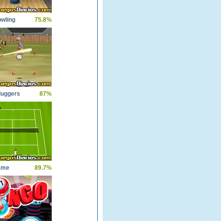
owling
75.8%
luggers
87%
ame
89.7%