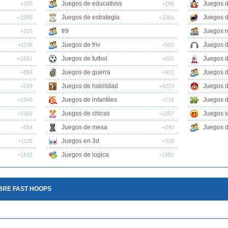
Juegos de educativos
Juegos d
+355
+296
Juegos de estrategia
Juegos 
+2095
+1061
fr9
Juegos m
+215
Juegos de friv
Juegos 
+1136
+502
Juegos de futbol
Juegos 
+1581
+601
Juegos de guerra
Juegos d
+894
+901
Juegos de habilidad
Juegos d
+249
+4273
Juegos de infantiles
Juegos d
+1545
+718
Juegos de chicas
Juegos s
+2382
+2257
Juegos de mesa
Juegos d
+554
+240
Juegos en 3d
+1125
+322
Juegos de logica
+1832
+1982
BRE FAST HOOPS