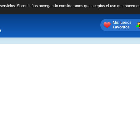
s servicios. Si continúas navegando consideramos que aceptas el uso que hacemos
Mis juegos
Favoritos
m