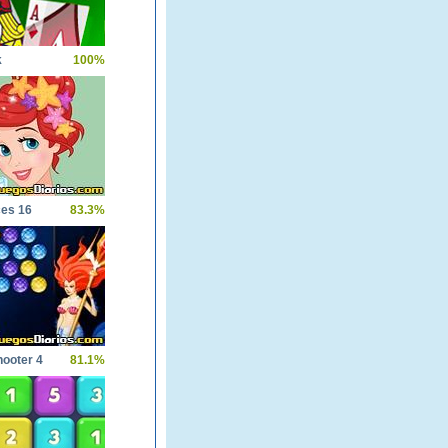
k
100%
ces 16
83.3%
hooter 4
81.1%