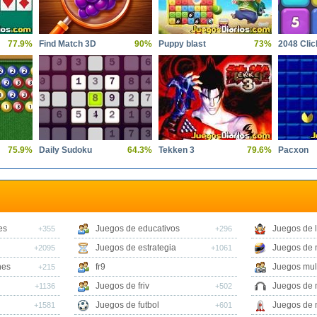
77.9%
Find Match 3D
90%
Puppy blast
73%
2048 Clic
75.9%
Daily Sudoku
64.3%
Tekken 3
79.6%
Pacxon
es
Juegos de educativos
Juegos de 
+355
+296
Juegos de estrategia
Juegos de 
+2095
+1061
nes
fr9
Juegos mul
+215
Juegos de friv
Juegos de 
+1136
+502
Juegos de futbol
Juegos de 
+1581
+601