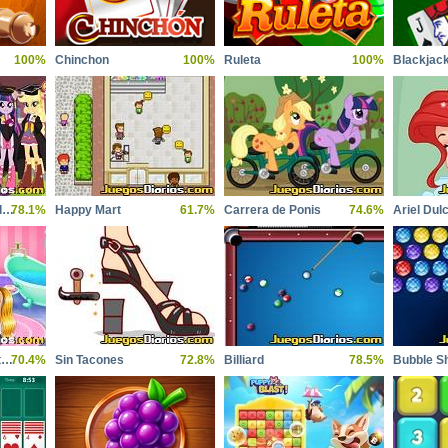
100%
Chinchon
100%
Ruleta
100%
Blackjac
Equestria team graduation
78.1%
Happy Mart
61.7%
Carrera de Ponis
74.6%
Ariel Dul
Rainbow pony beauty salon
70.4%
Sin Tacones
72.8%
Billiard
78.5%
Bubble S