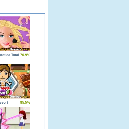
tetica Total
70.9%
esort
85.5%