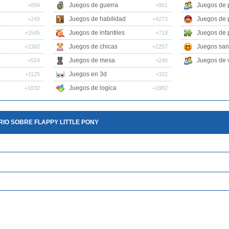
Juegos de guerra
Juegos de 
+894
+901
Juegos de habilidad
Juegos de 
+249
+4273
Juegos de infantiles
Juegos de 
+1545
+718
Juegos de chicas
Juegos san
+2382
+2257
Juegos de mesa
Juegos de v
+554
+240
Juegos en 3d
+1125
+322
Juegos de logica
+1832
+1982
IO SOBRE FLAPPY LITTLE PONY