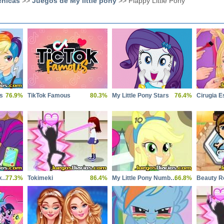
chicas
>>
Juegos de My little pony
>> Flappy Little Pony
s
76.9%
TikTok Famous
80.3%
My Little Pony Stars
76.4%
Cirugia Es
Equestria Girls Back to School 2
77.3%
Tokimeki
86.4%
My Little Pony Numbers
66.8%
Beauty R