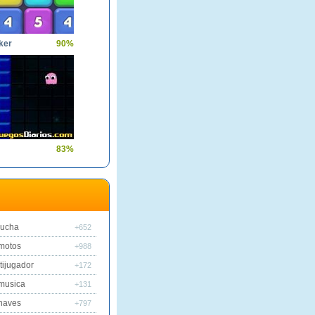
ker
90%
83%
lucha
+652
motos
+988
tijugador
+172
musica
+131
naves
+797