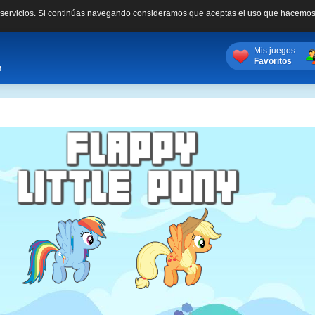
s servicios. Si continúas navegando consideramos que aceptas el uso que hacemos
Mis juegos
Favoritos
m