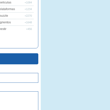
peliculas
+1084
plataformas
+1234
puzzle
+2270
grientos
+1648
estir
+456