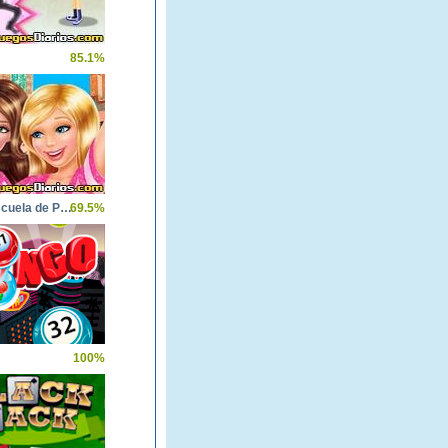
85.1%
Barbie Escuela de Princesas
69.5%
100%