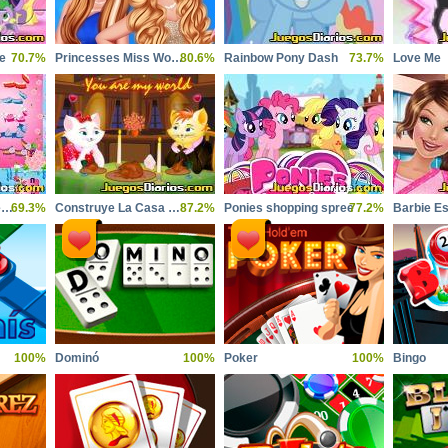
le
70.7%
Princesses Miss World Challenge
80.6%
Rainbow Pony Dash
73.7%
Love Me
Little pony rarity dressup
69.3%
Construye La Casa de Mary
87.2%
Ponies shopping spree
77.2%
100%
Dominó
100%
Poker
100%
Bingo