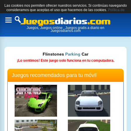
Las cookies nos permiten ofrecer nuestros servicios. Si continúas navegando
consideramos que aceptas el uso que hacemos de las cookies.
Política de
cookies.
Toggle
Juegos, Juegos online , Juegos gratis a diario en
navigation
Juegosdiarios.com
Flinstones
Parking
Car
¡Lo sentimos! Este juego solo funciona en tu computadora.
Juegos recomendados para tu móvil