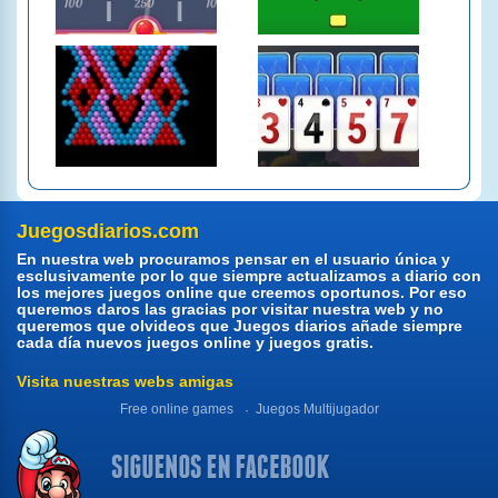
Juegosdiarios.com
En nuestra web procuramos pensar en el usuario única y
esclusivamente por lo que siempre actualizamos a diario con
los mejores juegos online que creemos oportunos. Por eso
queremos daros las gracias por visitar nuestra web y no
queremos que olvideos que Juegos diarios añade siempre
cada día nuevos juegos online y juegos gratis.
Visita nuestras webs amigas
Free online games
Juegos Multijugador