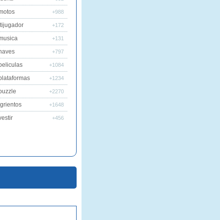
motos
+988
tijugador
+172
musica
+131
naves
+797
peliculas
+1084
plataformas
+1234
puzzle
+2270
grientos
+1648
estir
+456