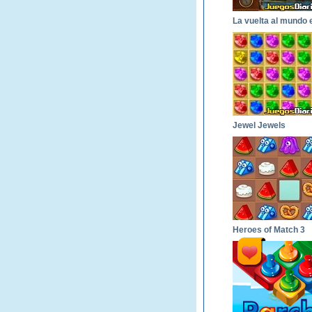
Jewel Jewels
Heroes of Match 3