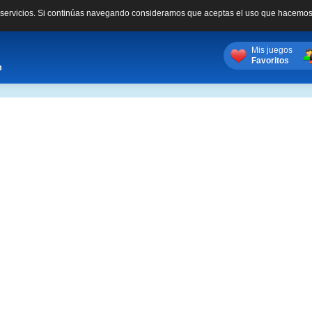
s servicios. Si continúas navegando consideramos que aceptas el uso que hacemos
Mis juegos
Favoritos
m