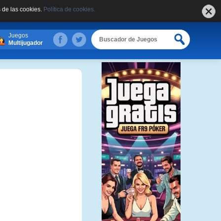
 de las cookies.
Política de cookies.
Juegos
Multijugador