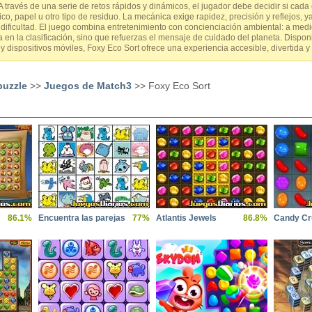
 A través de una serie de retos rápidos y dinámicos, el jugador debe decidir si cad
ico, papel u otro tipo de residuo. La mecánica exige rapidez, precisión y reflejos, y
 dificultad. El juego combina entretenimiento con concienciación ambiental: a med
 en la clasificación, sino que refuerzas el mensaje de cuidado del planeta. Dispon
 dispositivos móviles, Foxy Eco Sort ofrece una experiencia accesible, divertida y
puzzle
>>
Juegos de Match3
>> Foxy Eco Sort
86.1%
Encuentra las parejas
77%
Atlantis Jewels
86.8%
Candy Cr