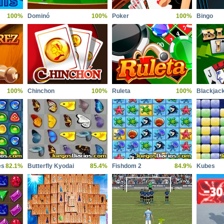
100%
Dominó
100%
Poker
100%
Bingo
100%
Chinchon
100%
Ruleta
100%
Blackjac
es
82.1%
Butterfly Kyodai
85.4%
Fishdom 2
84.9%
Kubes