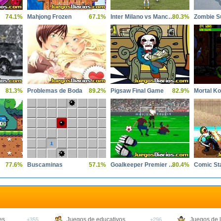
74.1%
Mahjong Frozen
67.1%
Inter Milano vs Manchester City
80.3%
81.3%
Problemas de Boda
89.2%
Pigsaw Final Game
82.9%
Mortal K
77.6%
Buscaminas
57.1%
Goalkeeper Premier Spain
80.4%
Comic Sta
es
Juegos de educativos
Juegos de 
+355
+296