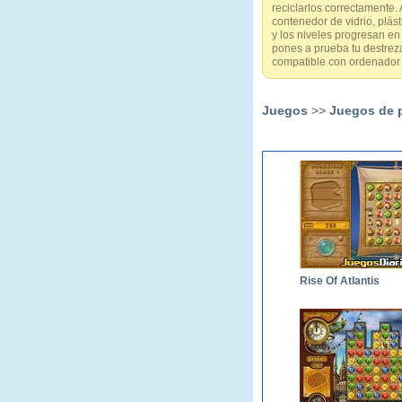
reciclarlos correctamente.
contenedor de vidrio, plást
y los niveles progresan en
pones a prueba tu destreza
compatible con ordenador y
Juegos
>>
Juegos de 
Rise Of Atlantis