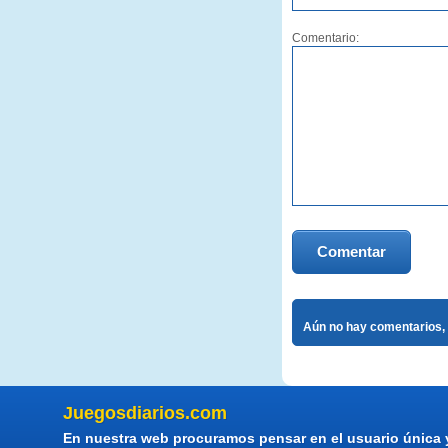
Comentario:
Comentar
Aún no hay comentarios, 
Juegosdiarios.com
En nuestra web procuramos pensar en el usuario única 