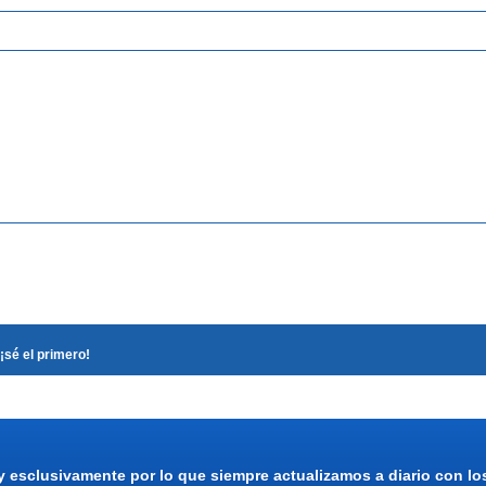
¡sé el primero!
y esclusivamente por lo que siempre actualizamos a diario con l