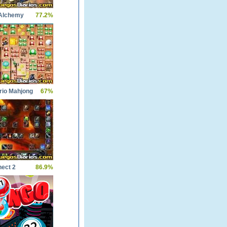
Alchemy
77.2%
rio Mahjong
67%
ect 2
86.9%