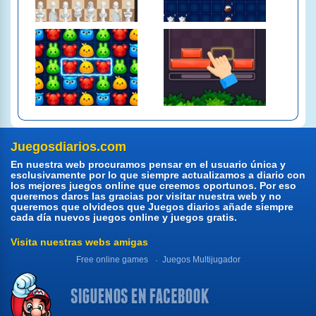
Juegosdiarios.com
En nuestra web procuramos pensar en el usuario única y
esclusivamente por lo que siempre actualizamos a diario con
los mejores juegos online que creemos oportunos. Por eso
queremos daros las gracias por visitar nuestra web y no
queremos que olvideos que Juegos diarios añade siempre
cada día nuevos juegos online y juegos gratis.
Visita nuestras webs amigas
Free online games
Juegos Multijugador