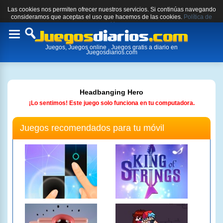
Las cookies nos permiten ofrecer nuestros servicios. Si continúas navegando
consideramos que aceptas el uso que hacemos de las cookies.
Política de
cookies.
Toggle
Juegos, Juegos online , Juegos gratis a diario en
navigation
Juegosdiarios.com
Headbanging Hero
¡Lo sentimos! Este juego solo funciona en tu computadora.
Juegos recomendados para tu móvil