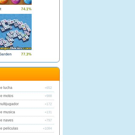
t
74.1%
Garden
77.3%
e lucha
+652
de motos
+988
ultijugador
+172
de musica
+131
de naves
+797
e peliculas
+1084