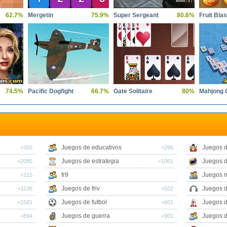
62.7%
Mergetin
75.9%
Super Sergeant
80.6%
Fruit Blas
74.5%
Pacific Dogfight
66.7%
Gate Solitaire
80%
Mahjong 
Juegos de educativos
Juegos d
+355
+296
Juegos de estrategia
Juegos 
+2095
+1061
fr9
Juegos m
+215
Juegos de friv
Juegos 
+1136
+502
Juegos de futbol
Juegos 
+1581
+601
Juegos de guerra
Juegos d
+894
+901