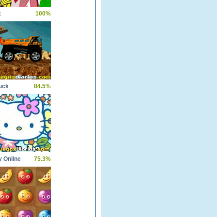
k
100%
uck
84.5%
y Online
75.3%