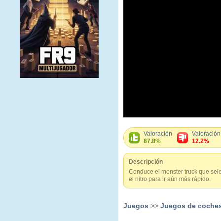
Valoración
Valoración
87.8%
12.2%
Descripción
Conduce el monster truck que sele
el nitro para ir aún más rápido.
Juegos
>>
Juegos de coche