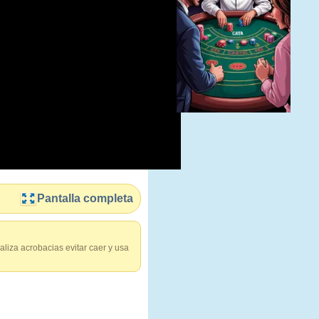
Pantalla completa
liza acrobacias evitar caer y usa