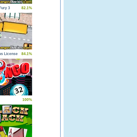
Fury 3
82.1%
us License
84.1%
100%