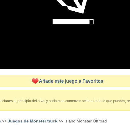
Añade este juego a Favoritos
cciones al principio del nivel y nada mas comenzar acelera todo lo que puedas, rea
s
>>
Juegos de Monster truck
>> Island Monster Offroad