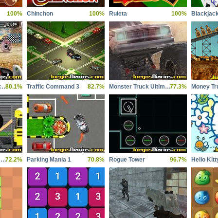
100%
Chinchon
100%
Ruleta
100%
Blackjac
Racing monster trucks
80.1%
Traffic Command 3
82.7%
Monster Truck Ultimate Ground 2
77.3%
Money Tr
Monster Truck Ultimate Playground
72.2%
Parking Mania 1
70.8%
Rogue Tower
96.7%
Hello Kitt