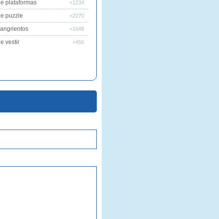
e plataformas
+1234
e puzzle
+2270
angrientos
+1648
e vestir
+456