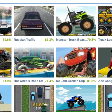
Monster truck Intervention Squad
89.6%
Russian Traffic
83.3%
Monster Truck Beast Within
70.5%
Truck Loa
61.9%
Hot Wheels Race Off
71.4%
Rc Jam Garden Cup
81.8%
Ace Gang