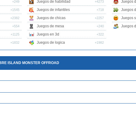
Juegos de habilidad
Juegos d
+249
+4273
Juegos de infantiles
Juegos d
+1545
+718
Juegos de chicas
Juegos s
+2382
+2257
Juegos de mesa
Juegos d
+554
+240
Juegos en 3d
+1125
+322
Juegos de logica
+1832
+1982
BRE ISLAND MONSTER OFFROAD