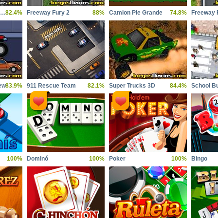
Monstertruck Superhero
82.4%
Freeway Fury 2
88%
Camion Pie Grande
74.8%
Freeway 
ew
83.9%
911 Rescue Team
82.1%
Super Trucks 3D
84.4%
School B
100%
Dominó
100%
Poker
100%
Bingo