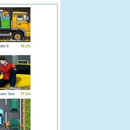
der 5
76.1%
ster Taxi
77.1%