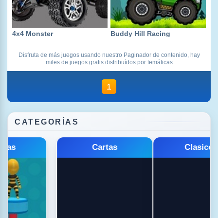
4x4 Monster
Buddy Hill Racing
Disfruta de más juegos usando nuestro Paginador de contenido, hay
miles de juegos gratis distribuídos por temáticas
1
CATEGORÍAS
Cartas
Clasicos