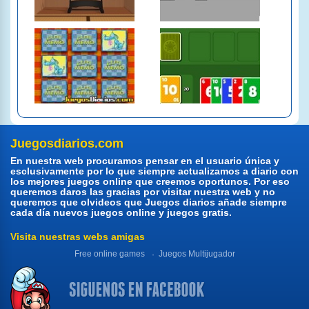
Juegosdiarios.com
En nuestra web procuramos pensar en el usuario única y
esclusivamente por lo que siempre actualizamos a diario con
los mejores juegos online que creemos oportunos. Por eso
queremos daros las gracias por visitar nuestra web y no
queremos que olvideos que Juegos diarios añade siempre
cada día nuevos juegos online y juegos gratis.
Visita nuestras webs amigas
Free online games
Juegos Multijugador