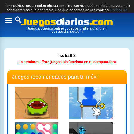
Las cookies nos permiten ofrecer nuestros servicios. Si continúas navegando
consideramos que aceptas el uso que hacemos de las cookies.
Política de
cookies.
Toggle
Juegos, Juegos online , Juegos gratis a diario en
navigation
Juegosdiarios.com
Isoball 2
¡Lo sentimos! Este juego solo funciona en tu computadora.
Juegos recomendados para tu móvil