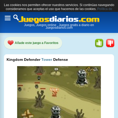
Las cookies nos permiten ofrecer nuestros servicios. Si continúas navegando
consideramos que aceptas el uso que hacemos de las cookies.
Política de
cookies.
Toggle
Juegos, Juegos online , Juegos gratis a diario en
navigation
Juegosdiarios.com
Añade este juego a Favoritos
Kingdom Defender
Tower
Defense